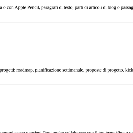
 o con Apple Pencil, paragrafi di testo, parti di articoli di blog o passag
di progetti: roadmap, pianificazione settimanale, proposte di progetto, kick
ammi senza pensieri. Puoi anche collaborare con il tuo team (fino a un