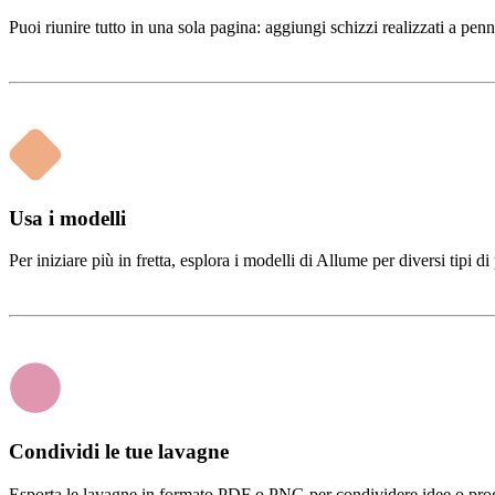
Puoi riunire tutto in una sola pagina: aggiungi schizzi realizzati a penna
Usa i modelli
Per iniziare più in fretta, esplora i modelli di Allume per diversi tipi 
Condividi le tue lavagne
Esporta le lavagne in formato PDF o PNG per condividere idee o progr