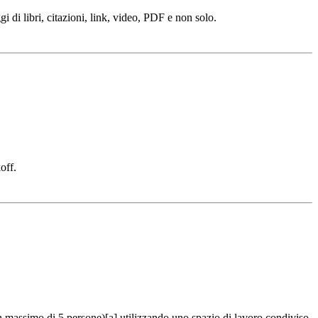
gi di libri, citazioni, link, video, PDF e non solo.
off.
 massimo di 5 persone)[a] utilizzando uno spazio di lavoro condiviso.