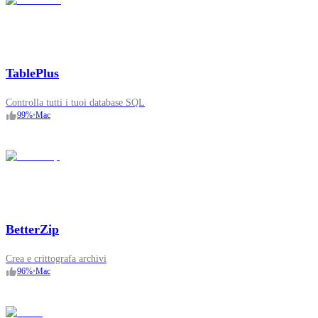
TablePlus
Controlla tutti i tuoi database SQL
99
%
•
Mac
BetterZip
Crea e crittografa archivi
96
%
•
Mac