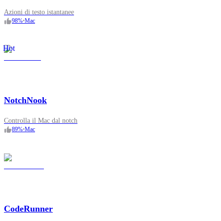
Azioni di testo istantanee
98
%
•
Mac
Hot
NotchNook
Controlla il Mac dal notch
89
%
•
Mac
CodeRunner