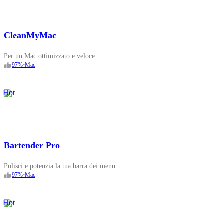
CleanMyMac
Per un Mac ottimizzato e veloce
97
%
•
Mac
Hot
Bartender Pro
Pulisci e potenzia la tua barra dei menu
97
%
•
Mac
Hot