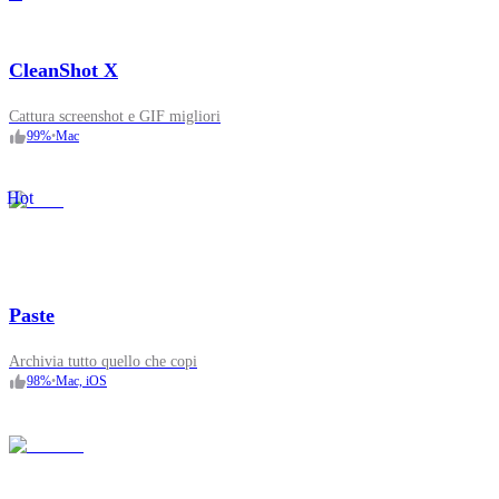
CleanShot X
Cattura screenshot e GIF migliori
99
%
•
Mac
Hot
Paste
Archivia tutto quello che copi
98
%
•
Mac, iOS