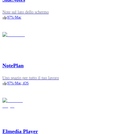
Note sul lato dello schermo
97
%
•
Mac
NotePlan
Uno spazio per tutto il tuo lavoro
97
%
•
Mac, iOS
Elmedia Player