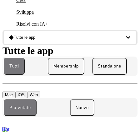
Crea
Sviluppa
Risolvi con IA+
Tutte le app
Tutte le app
Tutti
Membership
Standalone
Mac
iOS
Web
Più votate
Nuovo
Hot