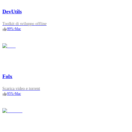
DevUtils
Toolkit di sviluppo offline
99
%
•
Mac
Folx
Scarica video e torrent
95
%
•
Mac