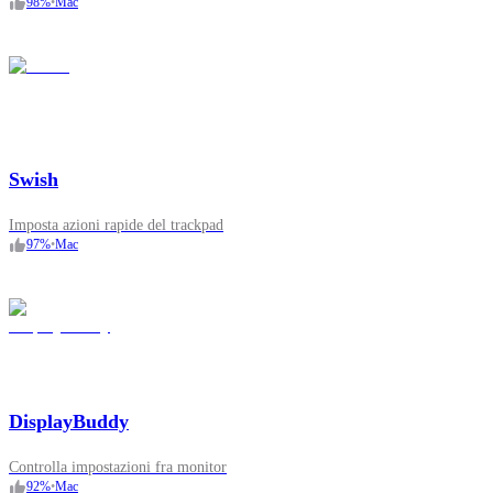
98
%
•
Mac
Swish
Imposta azioni rapide del trackpad
97
%
•
Mac
DisplayBuddy
Controlla impostazioni fra monitor
92
%
•
Mac