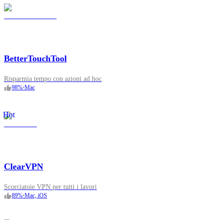
BetterTouchTool
Risparmia tempo con azioni ad hoc
98
%
•
Mac
Hot
ClearVPN
Scorciatoie VPN per tutti i lavori
89
%
•
Mac, iOS