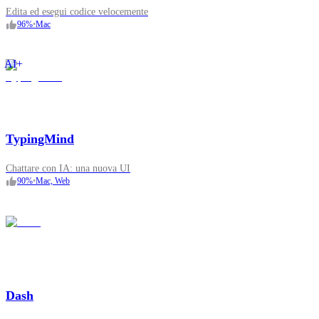
Edita ed esegui codice velocemente
96
%
•
Mac
AI+
TypingMind
Chattare con IA: una nuova UI
90
%
•
Mac, Web
Dash