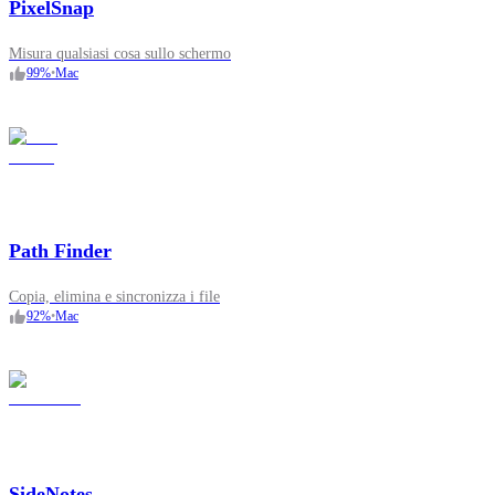
PixelSnap
Misura qualsiasi cosa sullo schermo
99
%
•
Mac
Path Finder
Copia, elimina e sincronizza i file
92
%
•
Mac
SideNotes