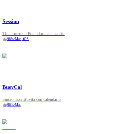
Session
Timer metodo Pomodoro con analisi
98
%
•
Mac, iOS
BusyCal
Sincronizza attività con calendario
96
%
•
Mac