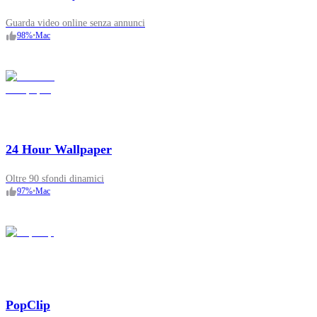
Guarda video online senza annunci
98
%
•
Mac
24 Hour Wallpaper
Oltre 90 sfondi dinamici
97
%
•
Mac
PopClip