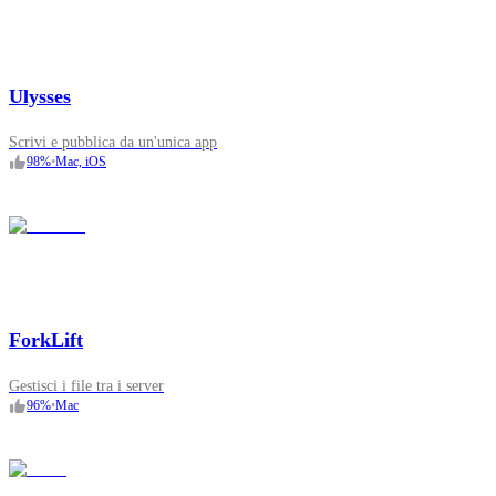
Ulysses
Scrivi e pubblica da un'unica app
98
%
•
Mac, iOS
ForkLift
Gestisci i file tra i server
96
%
•
Mac