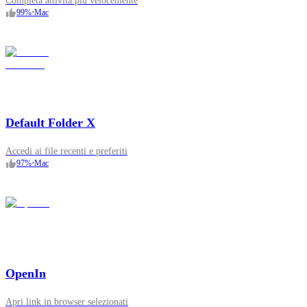
Completa attività più velocemente
99
%
•
Mac
Default Folder X
Accedi ai file recenti e preferiti
97
%
•
Mac
OpenIn
Apri link in browser selezionati