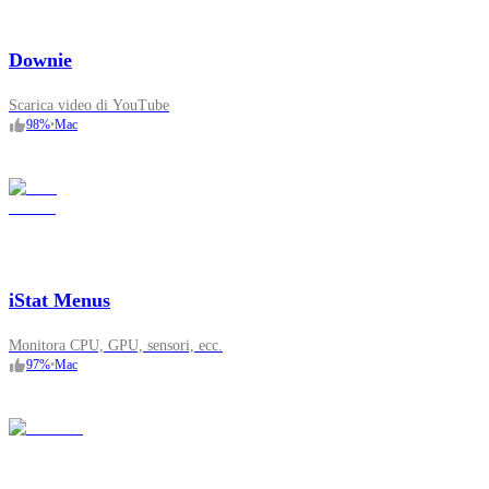
Downie
Scarica video di YouTube
98
%
•
Mac
iStat Menus
Monitora CPU, GPU, sensori, ecc.
97
%
•
Mac