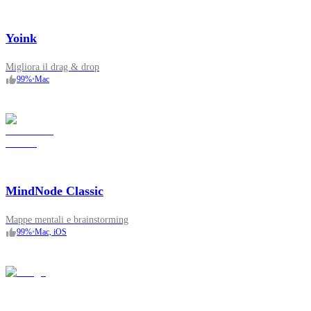
Yoink
Migliora il drag & drop
99
%
•
Mac
MindNode Classic
Mappe mentali e brainstorming
99
%
•
Mac, iOS