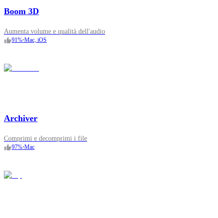
Boom 3D
Aumenta volume e qualità dell'audio
91
%
•
Mac, iOS
Archiver
Comprimi e decomprimi i file
97
%
•
Mac