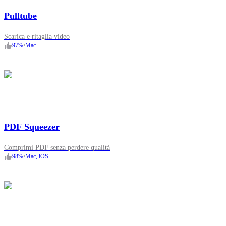
Pulltube
Scarica e ritaglia video
97
%
•
Mac
PDF Squeezer
Comprimi PDF senza perdere qualità
98
%
•
Mac, iOS