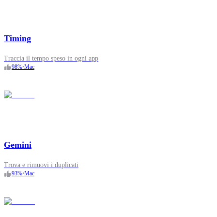
Timing
Traccia il tempo speso in ogni app
98
%
•
Mac
Gemini
Trova e rimuovi i duplicati
93
%
•
Mac