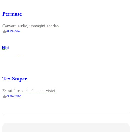
Permute
Converti audio, immagini e video
98
%
•
Mac
Hot
TextSniper
Estrai il testo da elementi visivi
99
%
•
Mac