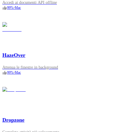
Accedi ai documenti API offline
99
%
•
Mac
HazeOver
Attenua le finestre in background
99
%
•
Mac
Dropzone