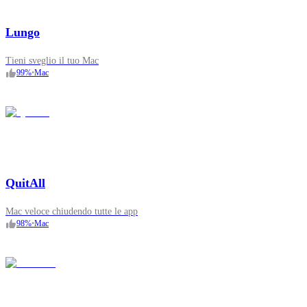
Lungo
Tieni sveglio il tuo Mac
99
%
•
Mac
QuitAll
Mac veloce chiudendo tutte le app
98
%
•
Mac