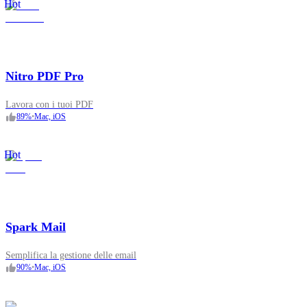
Hot
Nitro PDF Pro
Lavora con i tuoi PDF
89
%
•
Mac, iOS
Hot
Spark Mail
Semplifica la gestione delle email
90
%
•
Mac, iOS