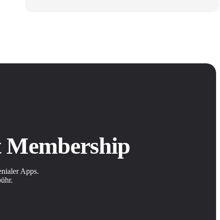
it Membership
nialer Apps.
bühr.