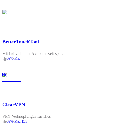
BetterTouchTool
Mit individuellen Aktionen Zeit sparen
98
%
•
Mac
Hot
ClearVPN
VPN-Verknüpfungen für alles
89
%
•
Mac, iOS