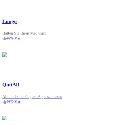
Lungo
Halten Sie Ihren Mac wach
99
%
•
Mac
QuitAll
Alle nicht benötigten Apps schließen
98
%
•
Mac