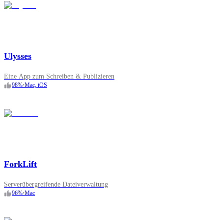
Ulysses
Eine App zum Schreiben & Publizieren
98
%
•
Mac, iOS
ForkLift
Serverübergreifende Dateiverwaltung
96
%
•
Mac