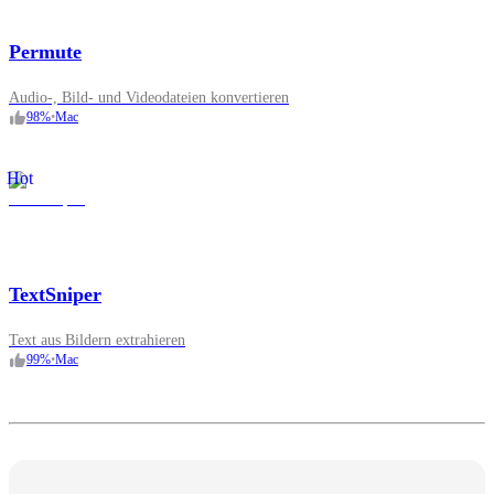
Permute
Audio-, Bild- und Videodateien konvertieren
98
%
•
Mac
Hot
TextSniper
Text aus Bildern extrahieren
99
%
•
Mac