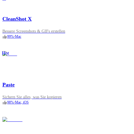
CleanShot X
Bessere Screenshots & GIFs erstellen
99
%
•
Mac
Hot
Paste
Sichern Sie alles, was Sie kopieren
98
%
•
Mac, iOS