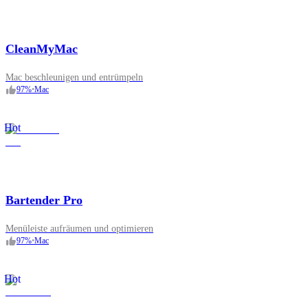
CleanMyMac
Mac beschleunigen und entrümpeln
97
%
•
Mac
Hot
Bartender Pro
Menüleiste aufräumen und optimieren
97
%
•
Mac
Hot