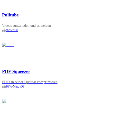
Pulltube
Videos runterladen und schneiden
97
%
•
Mac
PDF Squeezer
PDFs in selber Qualität komprimieren
98
%
•
Mac, iOS