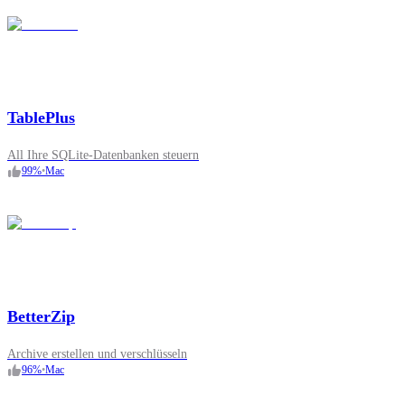
TablePlus
All Ihre SQLite-Datenbanken steuern
99
%
•
Mac
BetterZip
Archive erstellen und verschlüsseln
96
%
•
Mac