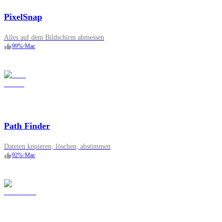
PixelSnap
Alles auf dem Bildschirm abmessen
99
%
•
Mac
Path Finder
Dateien kopieren, löschen, abstimmen
92
%
•
Mac