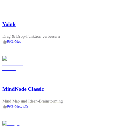
Yoink
Drag & Drop-Funktion verbessern
99
%
•
Mac
MindNode Classic
Mind Map und Ideen-Brainstorming
99
%
•
Mac, iOS