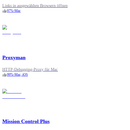
Links in ausgewählten Browsern öffnen
97
%
•
Mac
Proxyman
HTTP-Debugging-Proxy für Mac
99
%
•
Mac, iOS
Mission Control Plus