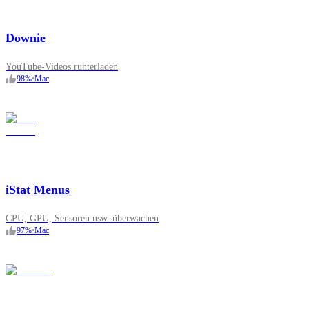
Downie
YouTube-Videos runterladen
98
%
•
Mac
iStat Menus
CPU, GPU, Sensoren usw. überwachen
97
%
•
Mac