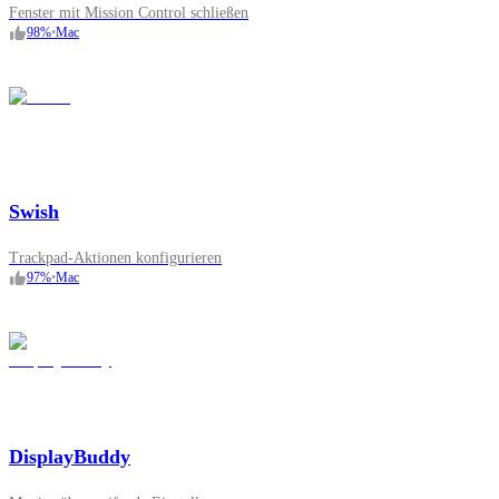
Fenster mit Mission Control schließen
98
%
•
Mac
Swish
Trackpad-Aktionen konfigurieren
97
%
•
Mac
DisplayBuddy