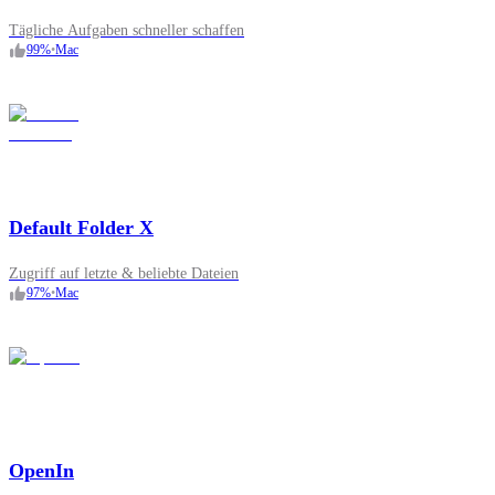
Tägliche Aufgaben schneller schaffen
99
%
•
Mac
Default Folder X
Zugriff auf letzte & beliebte Dateien
97
%
•
Mac
OpenIn