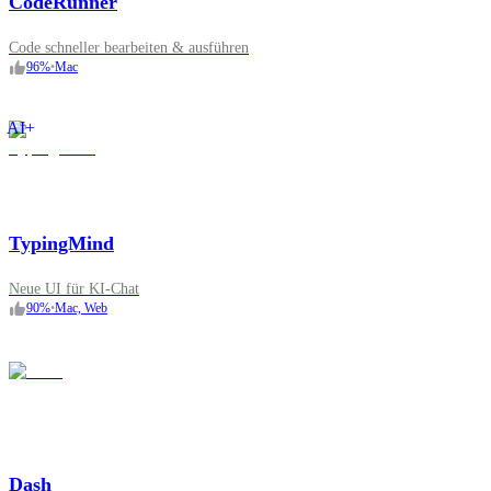
CodeRunner
Code schneller bearbeiten & ausführen
96
%
•
Mac
AI+
TypingMind
Neue UI für KI-Chat
90
%
•
Mac, Web
Dash