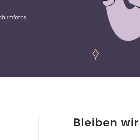
schirmfotos
Bleiben wir
y