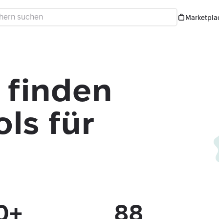
Marketpla
 finden
ls für
0+
88