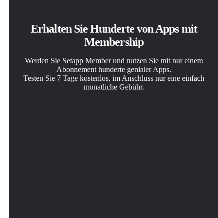
Erhalten Sie Hunderte von Apps mit
Membership
Werden Sie Setapp Member und nutzen Sie mit nur einem
Abonnement hunderte genialer Apps.
Testen Sie 7 Tage kostenlos, im Anschluss nur eine einfach
monatliche Gebühr.
Setapp auf dem Mac installieren
Die gesuchte App finden
Abonnement wählen
Erkunden Sie Apps für Mac, iOS und Web. Finden Sie
In Setapp wartet eine wunderbare App auf Sie. Installieren
Eine App oder mehr mit der Setapp Membership. Holen
einfache Möglichkeiten für die Bewältigung täglicher
Sie sie mit einem Klick.
Sie sich Apps, so wie Sie es möchten.
Aufgaben.
Endurance