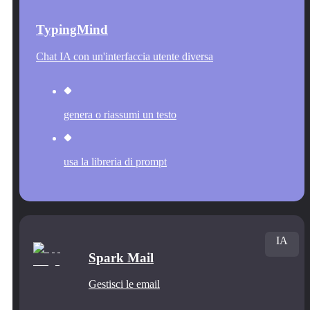
TypingMind
Chat IA con un'interfaccia utente diversa
genera o riassumi un testo
usa la libreria di prompt
IA
Spark Mail
Gestisci le email