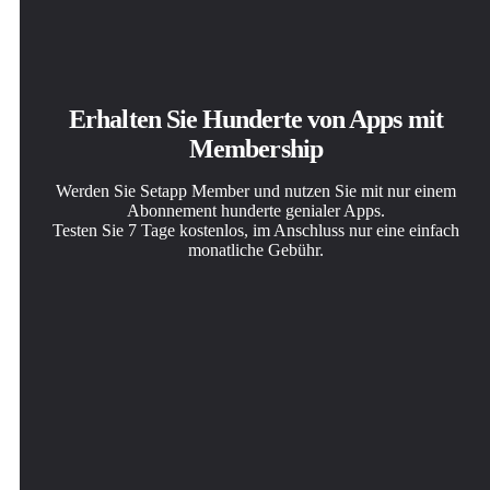
Erhalten Sie Hunderte von Apps mit
Membership
Werden Sie Setapp Member und nutzen Sie mit nur einem
Abonnement hunderte genialer Apps.
Testen Sie 7 Tage kostenlos, im Anschluss nur eine einfach
monatliche Gebühr.
Setapp auf dem Mac installieren
Die gesuchte App finden
Abonnement wählen
Erkunden Sie Apps für Mac, iOS und Web. Finden Sie
In Setapp wartet eine wunderbare App auf Sie. Installieren
Eine App oder mehr mit der Setapp Membership. Holen
einfache Möglichkeiten für die Bewältigung täglicher
Sie sie mit einem Klick.
Sie sich Apps, so wie Sie es möchten.
Aufgaben.
Backtrack