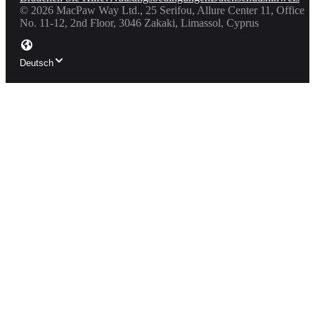
©
2026
MacPaw Way Ltd., 25 Serifou, Allure Center 11, Office
No. 11-12, 2nd Floor, 3046 Zakaki, Limassol, Cyprus
Deutsch