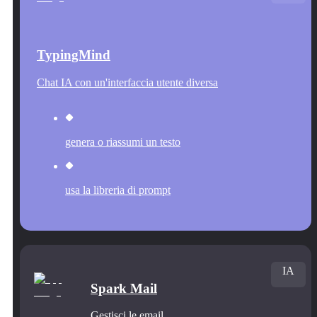
TypingMind
Chat IA con un'interfaccia utente diversa
genera o riassumi un testo
usa la libreria di prompt
IA
Spark Mail
Gestisci le email