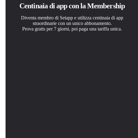
Centinaia di app con la Membership
Diventa membro di Setapp e utilizza centinaia di app
straordinarie con un unico abbonamento.
Prova gratis per 7 giorni, poi paga una tariffa unica.
Installa Setapp sul Mac
Ottieni l'app che stavi cercando
Scegli un abbonamento
Scopri le app per Mac, iOS e il web. Trova modi semplici
Quell'app tanto desiderata ti aspetta in Setapp. Installala
Una o più app con un abbonamento Setapp. Acquista le
per risolvere le attività quotidiane.
con un clic.
app come preferisci.
Backtrack