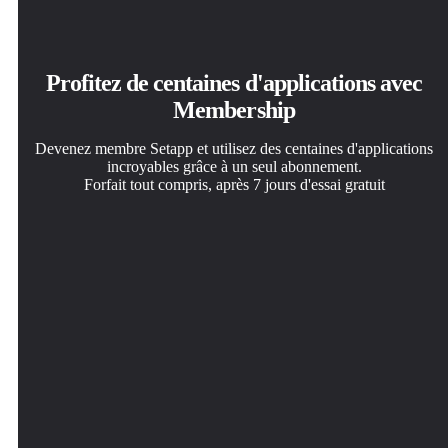
Profitez de centaines d'applications avec
Membership
Devenez membre Setapp et utilisez des centaines d'applications
incroyables grâce à un seul abonnement.
Forfait tout compris, après 7 jours d'essai gratuit
Installez Setapp sur votre Mac
Téléchargez l'application qui vous intéresse
Choisissez votre abonnement
Explorez des applications pour Mac, iOS et le Web.
Cette application vous attend dans Setapp. Installez-la d'un
Une seule application ou bien plus avec un abonnement
Découvrez comment accomplir facilement les tâches du
seul clic.
Setapp. Accédez aux applications comme vous le
quotidien.
souhaitez.
Backtrack