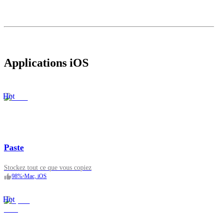
Applications iOS
Hot
Paste
Stockez tout ce que vous copiez
98
%
•
Mac, iOS
Hot