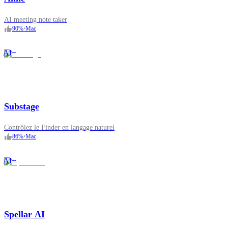
AI meeting note taker
90
%
•
Mac
AI+
Substage
Contrôlez le Finder en langage naturel
86
%
•
Mac
AI+
Spellar AI