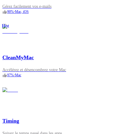
Gérez facilement vos e-mails
90
%
•
Mac, iOS
Hot
CleanMyMac
Accélérez et désencombrez votre Mac
97
%
•
Mac
Timing
Suivez le temps passé dans les apps