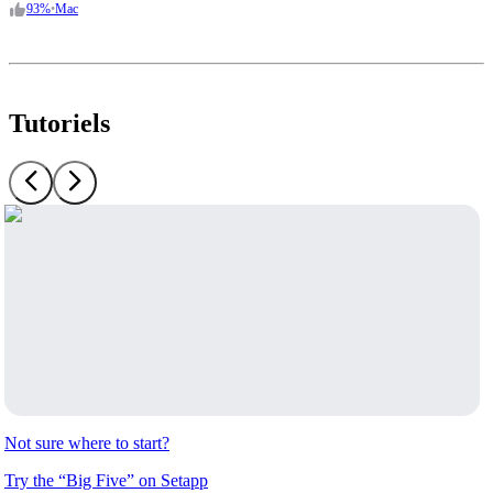
93
%
•
Mac
Tutoriels
Not sure where to start?
Try the “Big Five” on Setapp