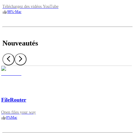
Téléchargez des vidéos YouTube
98
%
•
Mac
Nouveautés
FileRouter
Open files your way
0
%
Mac