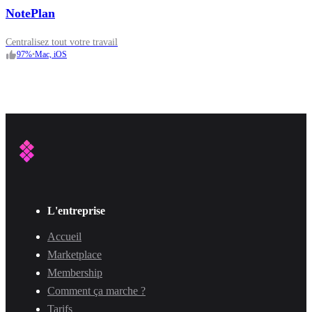
NotePlan
Centralisez tout votre travail
97
%
•
Mac, iOS
L'entreprise
Accueil
Marketplace
Membership
Comment ça marche ?
Tarifs