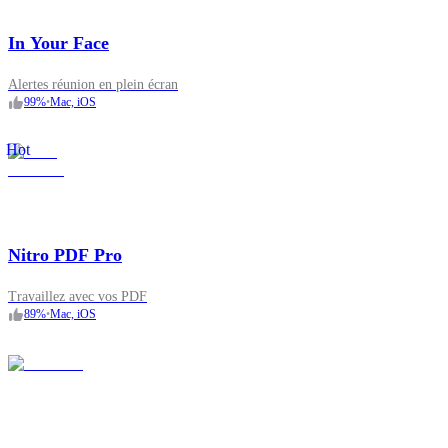
In Your Face
Alertes réunion en plein écran
99
%
•
Mac, iOS
Hot
Nitro PDF Pro
Travaillez avec vos PDF
89
%
•
Mac, iOS