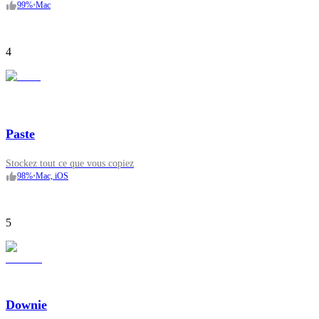
99
%
•
Mac
4
Paste
Stockez tout ce que vous copiez
98
%
•
Mac, iOS
5
Downie