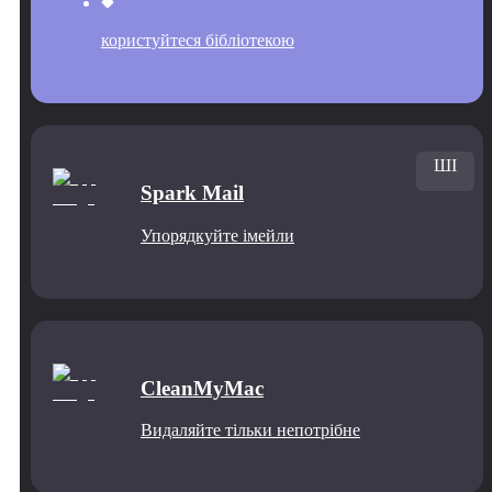
користуйтеся бібліотекою
ШІ
Spark Mail
Упорядкуйте імейли
CleanMyMac
Видаляйте тільки непотрібне