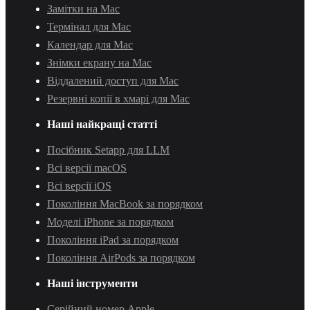
Замітки на Mac
Термінал для Mac
Календар для Mac
Знімки екрану на Mac
Віддалений доступ для Mac
Резервні копії в хмарі для Mac
Наші найкращі статті
Посібник Setapp для LLM
Всі версії macOS
Всі версії iOS
Покоління MacBook за порядком
Моделі iPhone за порядком
Покоління iPad за порядком
Покоління AirPods за порядком
Наші інструменти
Серійний номер Apple