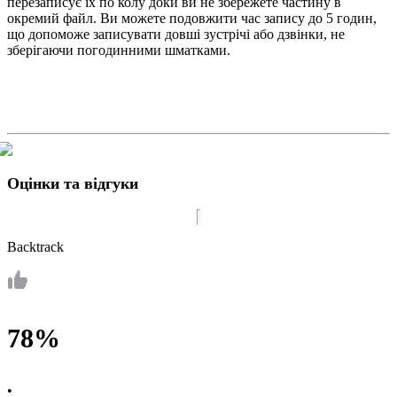
перезаписує їх по колу доки ви не збережете частину в
окремий файл. Ви можете подовжити час запису до 5 годин,
що допоможе записувати довші зустрічі або дзвінки, не
зберігаючи погодинними шматками.
Оцінки та відгуки
Backtrack
78%
•