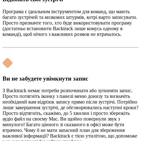
Програма є ідеальним інструментом для команд, що мають
багато зустрічей та мозкових штурмів, котрі варто записувати.
Просто призначте того, хто буде використовувати програму
(достатньо встановити Backtrack лише комусь одному в
команді), щоб нічого з важливих розмов не втрачалось.
Ви не забудете увімкнути запис
З Backtrack немає потреби розпочинати або зупиняти запис.
Просто потягніть іконку з панелі меню донизу та визначіть
необхідний вам відрізок запису прямо після зустрічі. Потрібно
лише завершення зустрічі, де обговорювались наступні кроки?
Просто відтягніть, скажімо, до 5 хвилин і просто збережіть
аудіо файл на своєму Mac. Ви щойно повернули звук з
минулого! Багато цінного зі сказаного в офісі може бути
втрачено. Чому б не мати запасний план для збереження
важливої інформації? Backtrack є тією утилітою, що допоможе