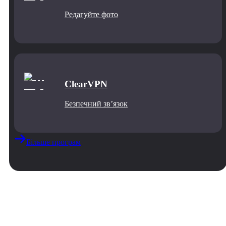
Редагуйте фото
ClearVPN
Безпечний звʼязок
Більше програм