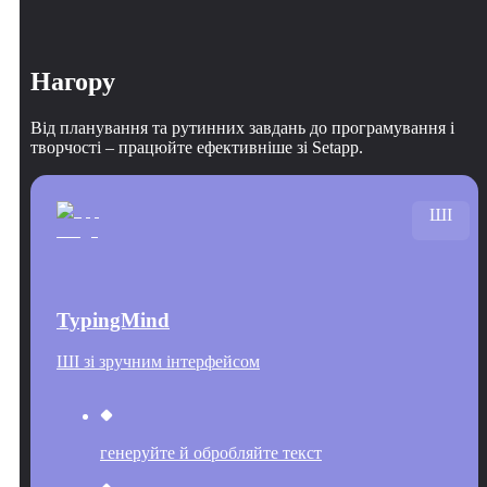
Нагору
Від планування та рутинних завдань до програмування і
творчості – працюйте ефективніше зі Setapp.
ШІ
TypingMind
ШІ зі зручним інтерфейсом
генеруйте й обробляйте текст