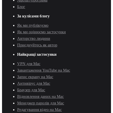
Афіліат-програма
Блог
За кулісами блогу
Як ми публікуємо
Як ми оцінюємо застосунки
Авторство людини
Приєднуйтесь як автор
Найкращі застосунки
VPN для Mac
Завантаження YouTube на Mac
Запис екрану на Mac
Антивірус для Mac
Браузер для Mac
Відновлення даних на Mac
Менеджер паролів для Mac
Редагування відео на Mac