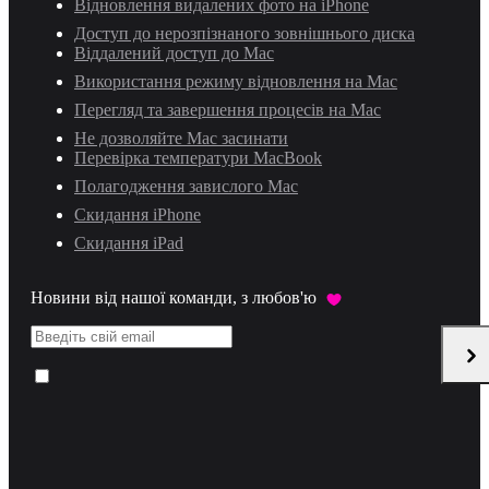
Відновлення видалених фото на iPhone
Доступ до нерозпізнаного зовнішнього диска
Віддалений доступ до Mac
Використання режиму відновлення на Mac
Перегляд та завершення процесів на Mac
Не дозволяйте Mac засинати
Перевірка температури MacBook
Полагодження завислого Mac
Скидання iPhone
Скидання iPad
Новини від нашої команди, з любов'ю