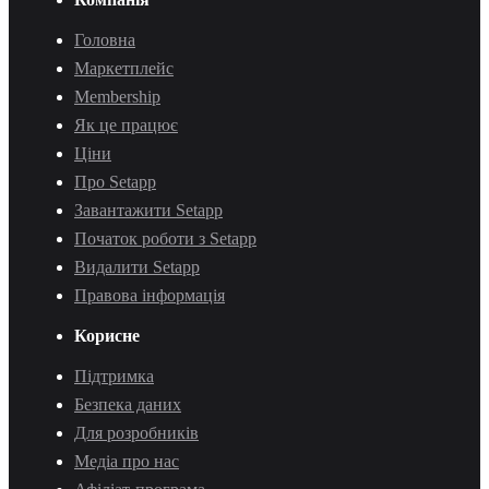
Головна
Маркетплейс
Membership
Як це працює
Ціни
Про Setapp
Завантажити Setapp
Початок роботи з Setapp
Видалити Setapp
Правова інформація
Корисне
Підтримка
Безпека даних
Для розробників
Медіа про нас