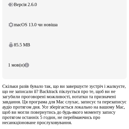
Версія 2.6.0
macOS 13.0 чи новіша
85.5 MB
1 мов(и)
Скільки разів бувало так, що ви завершуєте зустріч і жалкуєте,
що не записали її? Backtrack піклується про те, щоб ви не
загубили проговорені можливості, нотатки та призначені
завдання. Ця програма для Mac слухає, записує та перезаписує
аудіо протягом дня. Усе зберігається локально на вашому Mac,
щоб ви могли повернутись до будь-якого моменту запису
протягом останніх 5 годин, не переймаючись про
несанкціоноване прослуховування.