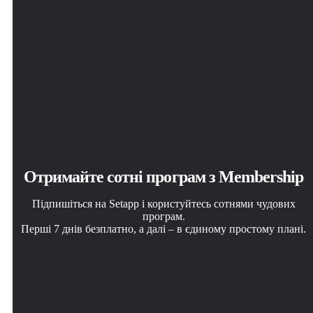
Отримайте сотні програм з Membership
Підпишіться на Setapp і користуйтесь сотнями чудових
програм.
Перші 7 днів безплатно, а далі – в єдиному простому плані.
Завантажити Setapp на Mac
Установіть знайдену програму
Виберіть план підписки