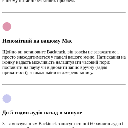
в цьому питанні без зайвих проблем.
Непомітний на вашому Mac
Щойно ви встановите Backtrack, він зовсім не заважатиме і
просто знаходитиметься у панелі вашого меню. Натискання на
іконку надасть можливість налаштувати часовий поріг,
поставити на паузу чи відновити запис вручну (задля
приватності), а також змінити джерело запису.
До 5 годин аудіо назад в минуле
За замовчуванням Backtrack записує останні 60 хвилин аудіо і