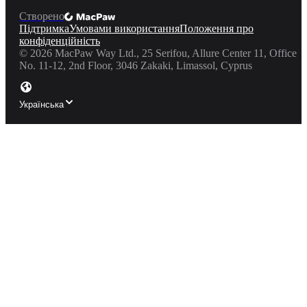
Створено
Підтримка
Умовами використання
Положення про
конфіденційність
©
2026
MacPaw Way Ltd., 25 Serifou, Allure Center 11, Office
No. 11-12, 2nd Floor, 3046 Zakaki, Limassol, Cyprus
Українська