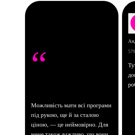
Анд
“
579
Ту
до
ро
Можливість мати всі програми
під рукою, ще й за сталою
ціною, — це неймовірно. Для
мене також важливо, що вони