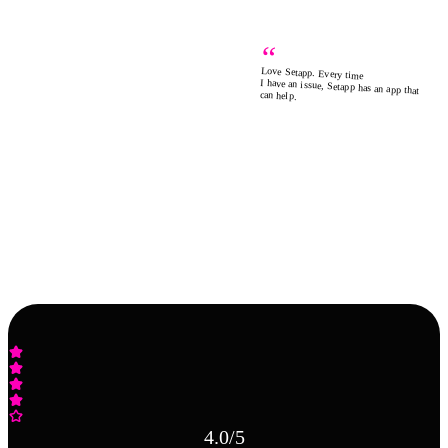
“
Love Setapp. Every time
I have an issue, Setapp has an app that
can help.
4.0
/5