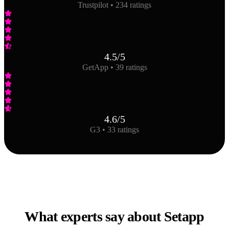
Trustpilot • 234 ratings
4.5
/5
GetApp • 39 ratings
4.6
/5
G3 • 33 ratings
What experts say about Setapp