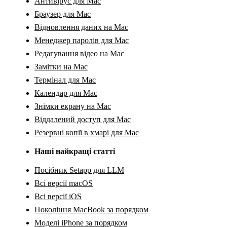
Антивірус для Mac
Браузер для Mac
Відновлення даних на Mac
Менеджер паролів для Mac
Редагування відео на Mac
Замітки на Mac
Термінал для Mac
Календар для Mac
Знімки екрану на Mac
Віддалений доступ для Mac
Резервні копії в хмарі для Mac
Наші найкращі статті
Посібник Setapp для LLM
Всі версії macOS
Всі версії iOS
Покоління MacBook за порядком
Моделі iPhone за порядком