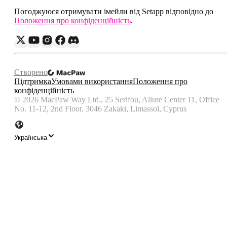
Погоджуюся отримувати імейли від Setapp відповідно до
Положення про конфіденційність
.
Створено
Підтримка
Умовами використання
Положення про
конфіденційність
©
2026
MacPaw Way Ltd., 25 Serifou, Allure Center 11, Office
No. 11-12, 2nd Floor, 3046 Zakaki, Limassol, Cyprus
Українська