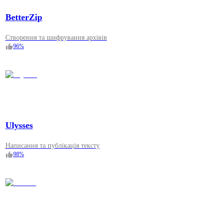
BetterZip
Створення та шифрування архівів
96
%
Ulysses
Написання та публікація тексту
98
%