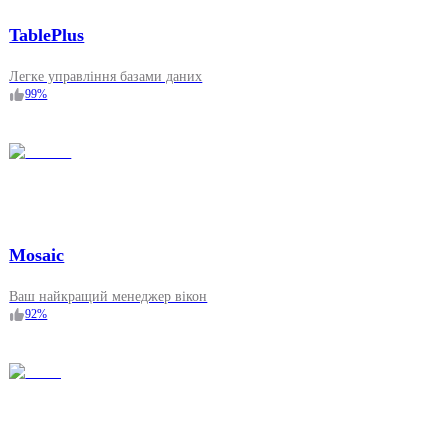
TablePlus
Легке управління базами даних
99
%
Mosaic
Ваш найкращий менеджер вікон
92
%