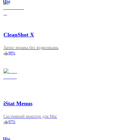
Hot
CleanShot X
Запис екрана без відволікань
99
%
iStat Menus
Системний монітор для Mac
97
%
Hot