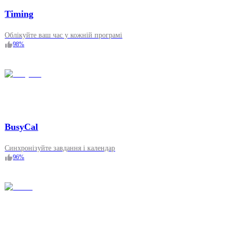
Timing
Облікуйте ваш час у кожній програмі
98
%
BusyCal
Синхронізуйте завдання і календар
96
%