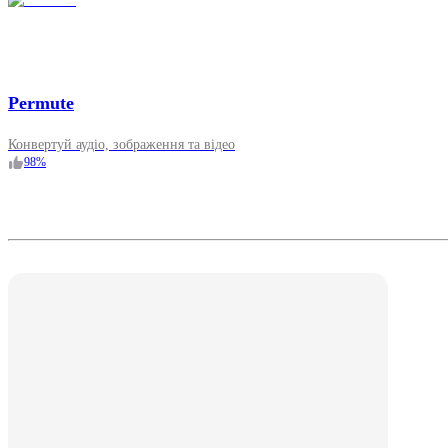
Permute
Конвертуй аудіо, зображення та відео
98
%