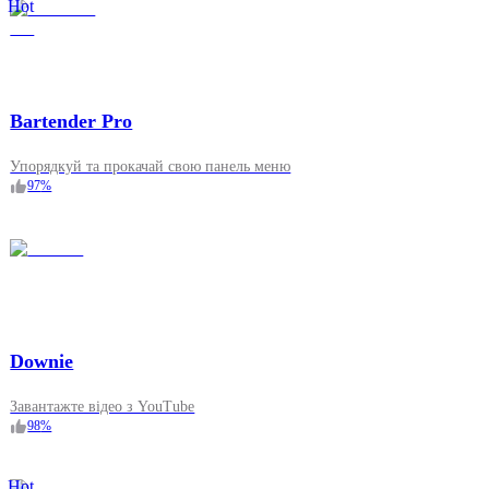
Hot
Bartender Pro
Упорядкуй та прокачай свою панель меню
97
%
Downie
Завантажте відео з YouTube
98
%
Hot