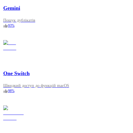
Gemini
Пошук дублікатів
93
%
One Switch
Швидкий доступ до функцій macOS
98
%