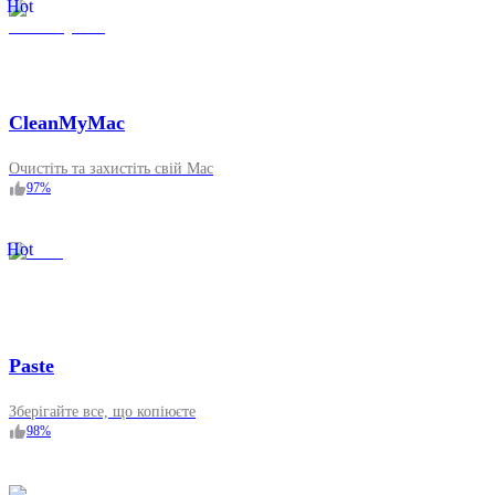
Hot
CleanMyMac
Очистіть та захистіть свій Mac
97
%
Hot
Paste
Зберігайте все, що копіюєте
98
%