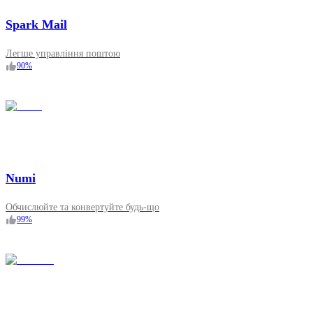
Spark Mail
Легше управління поштою
90
%
Numi
Обчислюйте та конвертуйте будь-що
99
%