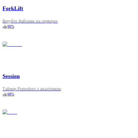
ForkLift
Керуйте файлами на серверах
96
%
Session
Таймер Pomodoro з аналітикою
98
%