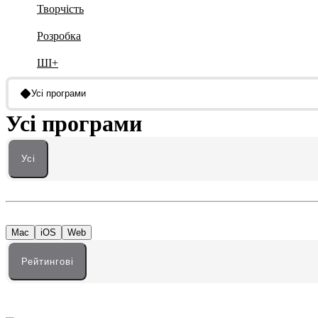
Творчість
Розробка
ШІ+
Усі програми
Усі програми
Усі
Mac
iOS
Web
Рейтингові