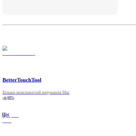
BetterTouchTool
Більше можливостей керування Mac
98
%
Hot