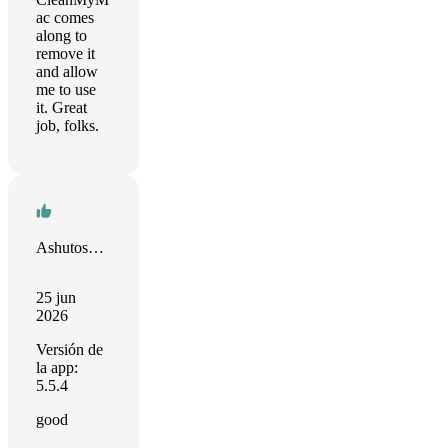
ac comes
along to
remove it
and allow
me to use
it. Great
job, folks.
Ashutosh Rai
25 jun
2026
Versión de
la app:
5.5.4
good