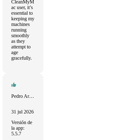
CleanMyM
ac user, it’s
essential to
keeping my
machines
running
smoothly
as they
attempt to
age
gracefully.
Pedro Ariano
31 jul 2026
Versión de
la app:
5.5.7