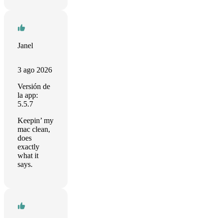
Janel
3 ago 2026
Versión de
la app:
5.5.7
Keepin’ my
mac clean,
does
exactly
what it
says.