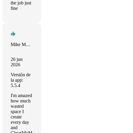
the job just
fine
Mike Morrison
26 jun
2026
Versión de
la app:
5.5.4
I'm amazed
how much
wasted
space I
create
every day
and
CleanMyM