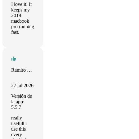
I love it! It
keeps my
2019
macbook
pro running
fast.
Ramiro Costa
27 jul 2026
Versión de
la app:
5.5.7
really
usefull i
use this
every