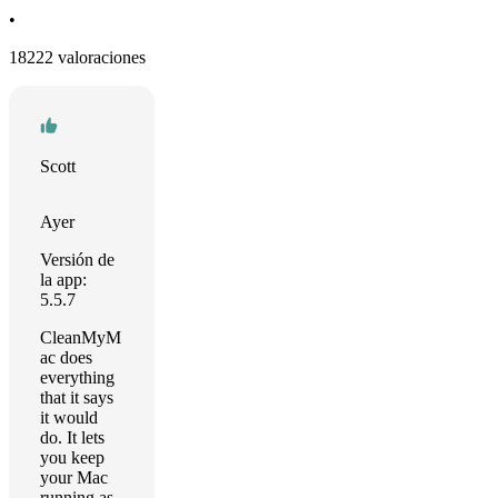
•
18222 valoraciones
Scott
Ayer
Versión de
la app:
5.5.7
CleanMyM
ac does
everything
that it says
it would
do. It lets
you keep
your Mac
running as