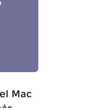
a
Security-tested
 el Mac