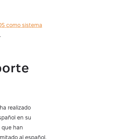
OS como sistema
.
porte
ha realizado
español en su
s que han
mitado al español,