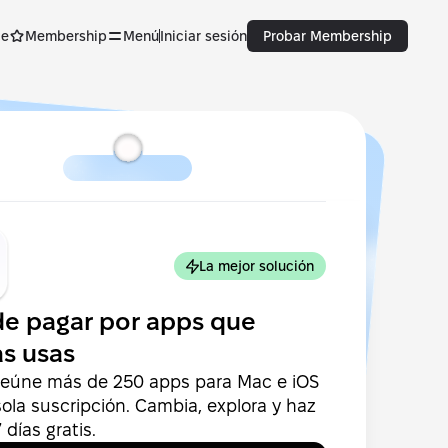
ce
Membership
Menú
Iniciar sesión
Probar Membership
La mejor solución
de pagar por apps que
s usas
reúne más de 250 apps para Mac e iOS
ola suscripción. Cambia, explora y haz
días gratis.