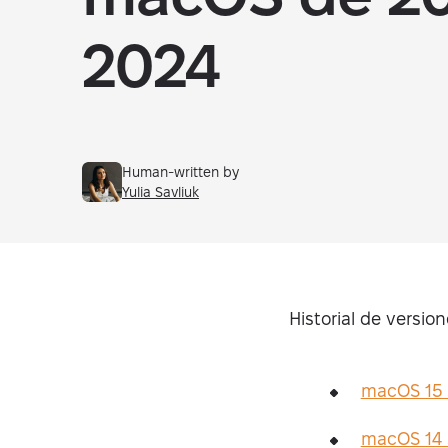
2024
Human-written by
Yulia Savliuk
Historial de versi
macOS 15 
macOS 14