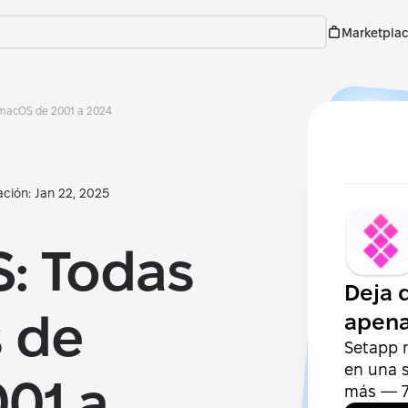
Marketpla
 macOS de 2001 a 2024
ación: Jan 22, 2025
: Todas
Deja 
s de
apena
Setapp 
en una s
01 a
más — 7 