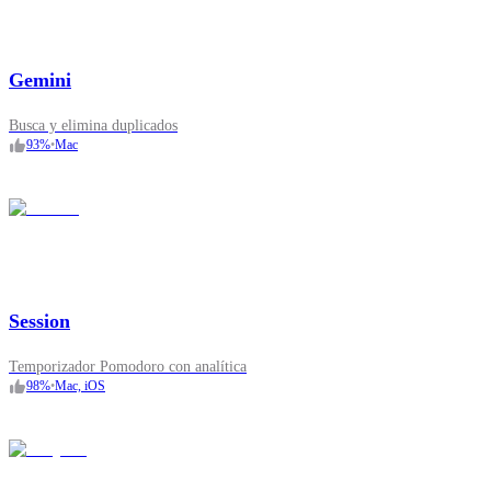
Gemini
Busca y elimina duplicados
93
%
•
Mac
Session
Temporizador Pomodoro con analítica
98
%
•
Mac, iOS