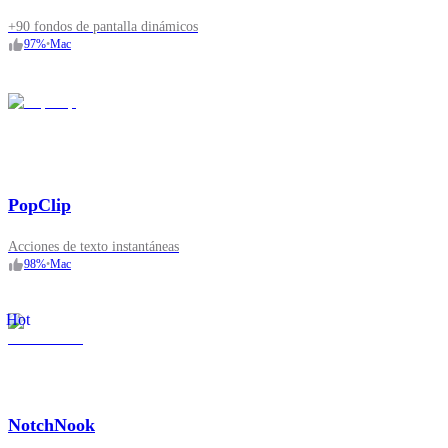
+90 fondos de pantalla dinámicos
97
%
•
Mac
PopClip
Acciones de texto instantáneas
98
%
•
Mac
Hot
NotchNook