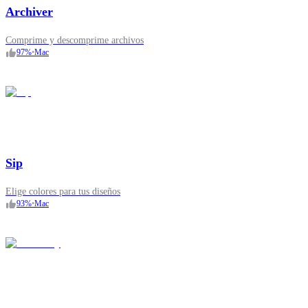
Archiver
Comprime y descomprime archivos
97
%
•
Mac
Sip
Elige colores para tus diseños
93
%
•
Mac