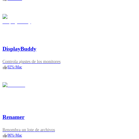
DisplayBuddy
Controla ajustes de los monitores
92
%
•
Mac
Renamer
Renombra un lote de archivos
96
%
•
Mac