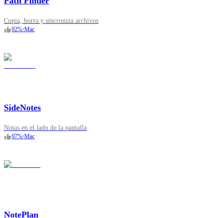
Path Finder
Copia, borra y sincroniza archivos
92
%
•
Mac
SideNotes
Notas en el lado de la pantalla
97
%
•
Mac
NotePlan