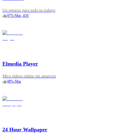
Un espacio para todo tu trabajo
97
%
•
Mac, iOS
Elmedia Player
Mira vídeos online sin anuncios
98
%
•
Mac
24 Hour Wallpaper