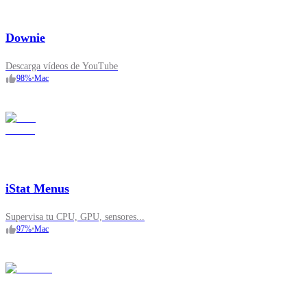
Downie
Descarga vídeos de YouTube
98
%
•
Mac
iStat Menus
Supervisa tu CPU, GPU, sensores...
97
%
•
Mac