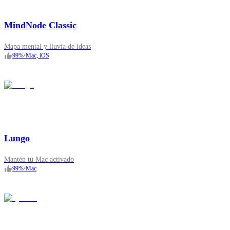
MindNode Classic
Mapa mental y lluvia de ideas
99
%
•
Mac, iOS
Lungo
Mantén tu Mac activado
99
%
•
Mac