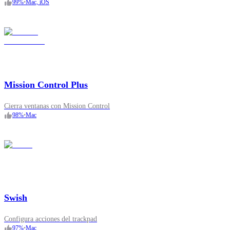
99
%
•
Mac, iOS
Mission Control Plus
Cierra ventanas con Mission Control
98
%
•
Mac
Swish
Configura acciones del trackpad
97
%
•
Mac