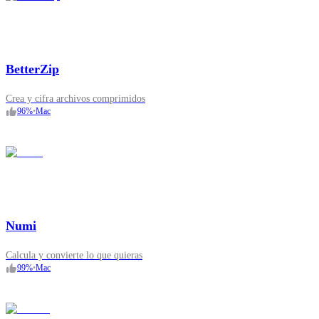
BetterZip
Crea y cifra archivos comprimidos
96
%
•
Mac
Numi
Calcula y convierte lo que quieras
99
%
•
Mac