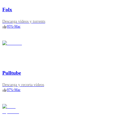
Folx
Descarga vídeos y torrents
95
%
•
Mac
Pulltube
Descarga y recorta vídeos
97
%
•
Mac