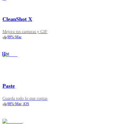
CleanShot X
Mejora tus capturas y GIF
99
%
•
Mac
Hot
Paste
Guarda todo lo que copias
98
%
•
Mac, iOS