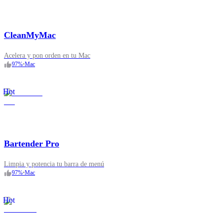
CleanMyMac
Acelera y pon orden en tu Mac
97
%
•
Mac
Hot
Bartender Pro
Limpia y potencia tu barra de menú
97
%
•
Mac
Hot