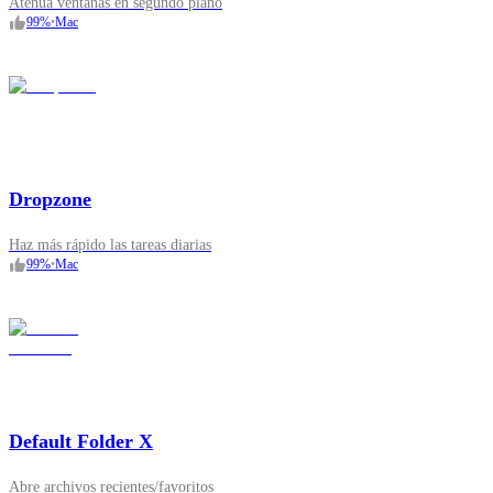
Atenúa ventanas en segundo plano
99
%
•
Mac
Dropzone
Haz más rápido las tareas diarias
99
%
•
Mac
Default Folder X
Abre archivos recientes/favoritos