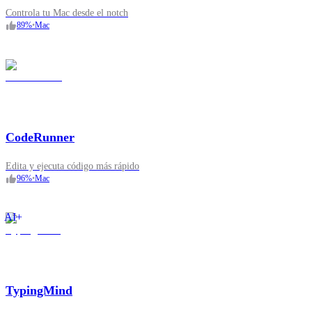
Controla tu Mac desde el notch
89
%
•
Mac
CodeRunner
Edita y ejecuta código más rápido
96
%
•
Mac
AI+
TypingMind