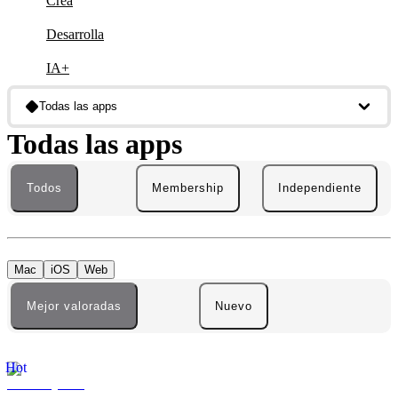
Crea
Desarrolla
IA+
Todas las apps
Todas las apps
Todos
Membership
Independiente
Mac
iOS
Web
Mejor valoradas
Nuevo
Hot