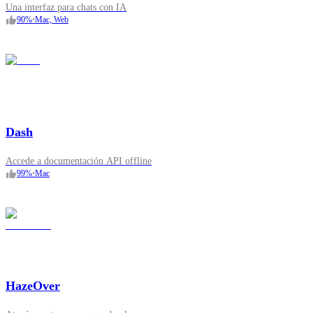
Una interfaz para chats con IA
90
%
•
Mac, Web
Dash
Accede a documentación API offline
99
%
•
Mac
HazeOver