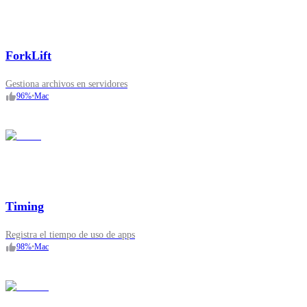
ForkLift
Gestiona archivos en servidores
96
%
•
Mac
Timing
Registra el tiempo de uso de apps
98
%
•
Mac