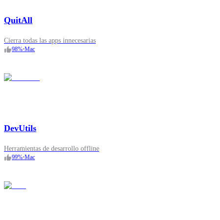
QuitAll
Cierra todas las apps innecesarias
98
%
•
Mac
DevUtils
Herramientas de desarrollo offline
99
%
•
Mac