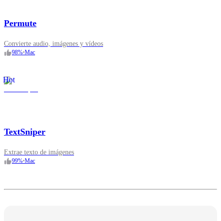
Permute
Convierte audio, imágenes y vídeos
98
%
•
Mac
Hot
TextSniper
Extrae texto de imágenes
99
%
•
Mac