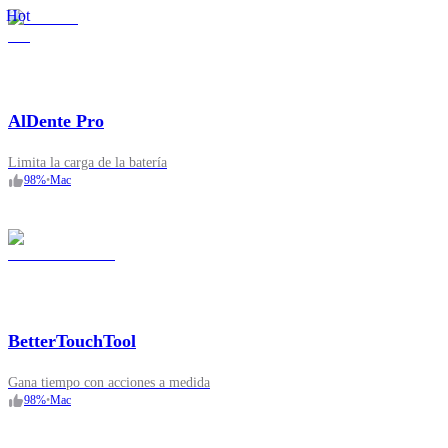
Hot
AlDente Pro
Limita la carga de la batería
98
%
•
Mac
BetterTouchTool
Gana tiempo con acciones a medida
98
%
•
Mac