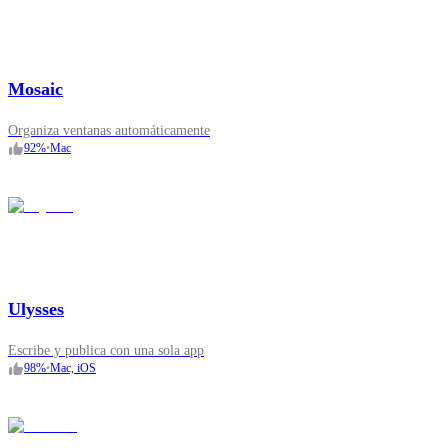
Mosaic
Organiza ventanas automáticamente
92
%
•
Mac
Ulysses
Escribe y publica con una sola app
98
%
•
Mac, iOS