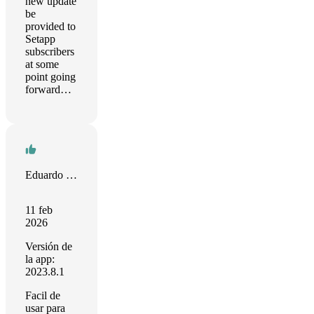
new update
be
provided to
Setapp
subscribers
at some
point going
forward…
Eduardo Rivera
11 feb
2026
Versión de
la app:
2023.8.1
Facil de
usar para