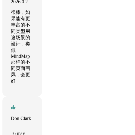
2026.0.2
很棒，如
果能有更
丰富的不
同类型用
途场景的
设计，类
似
MindMap
那样的不
同页面画
风，会更
好
Don Clark
16 may