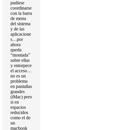
pudiese
coordinarse
con la barra
de menu
del sistema
y de las
aplicacione
s…por
ahora
queda
“montada”
sobre ellas
y entorpece
el acceso…
no es un
problema
en pantallas
grandes
(iMac) pero
si en
espacios
reducidos
como el de
un
macbook