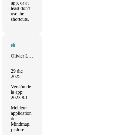
app, or at
least don’t
use the
shortcuts.
Olivier Leyronnas
29 dic
2025
Versión de
la app:
2023.8.1
Meilleur
application
de
Mindmap,
j’adore