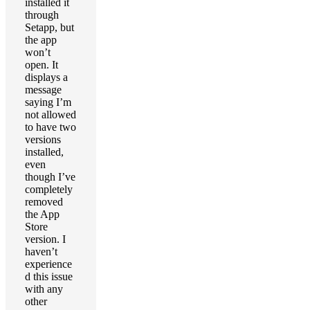
installed it
through
Setapp, but
the app
won’t
open. It
displays a
message
saying I’m
not allowed
to have two
versions
installed,
even
though I’ve
completely
removed
the App
Store
version. I
haven’t
experience
d this issue
with any
other