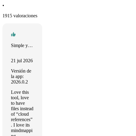
•
1915 valoraciones
Simple yet effective
21 jul 2026
Versión de
la app:
2026.0.2
Love this
tool, love
to have
files instead
of “cloud
references”
. I love its
mindmappi
ng