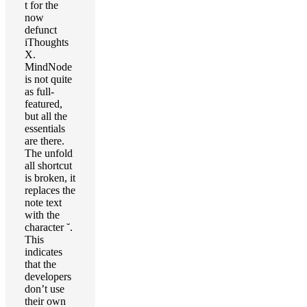
t for the
now
defunct
iThoughts
X.
MindNode
is not quite
as full-
featured,
but all the
essentials
are there.
The unfold
all shortcut
is broken, it
replaces the
note text
with the
character ˘.
This
indicates
that the
developers
don’t use
their own