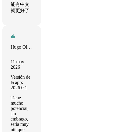
能有中文
就更好了
Hugo Olguin
11 may
2026
Versión de
la app:
2026.0.1
Tiene
mucho
potencial,
sin
embrago,
sería muy
util que