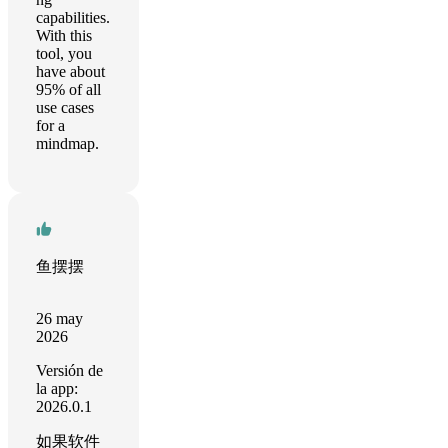
capabilities.
With this
tool, you
have about
95% of all
use cases
for a
mindmap.
鱼摆摆
26 may
2026
Versión de
la app:
2026.0.1
如果软件