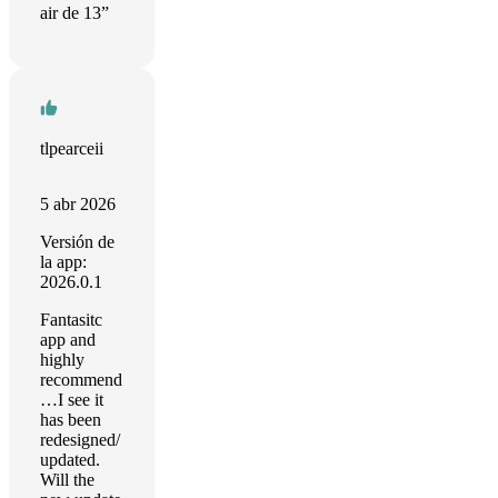
air de 13”
tlpearceii
5 abr 2026
Versión de
la app:
2026.0.1
Fantasitc
app and
highly
recommend
…I see it
has been
redesigned/
updated.
Will the