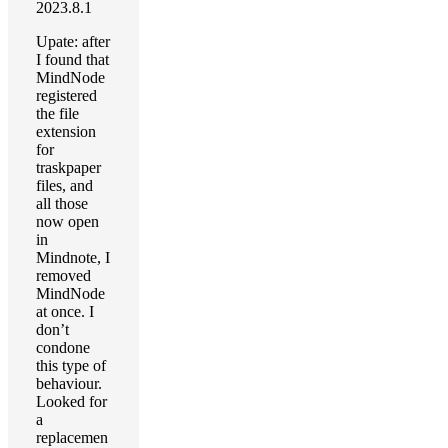
2023.8.1
Upate: after
I found that
MindNode
registered
the file
extension
for
traskpaper
files, and
all those
now open
in
Mindnote, I
removed
MindNode
at once. I
don’t
condone
this type of
behaviour.
Looked for
a
replacemen