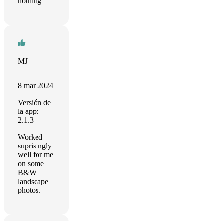
nothing
MJ
8 mar 2024
Versión de
la app:
2.1.3
Worked
suprisingly
well for me
on some
B&W
landscape
photos.