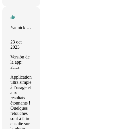
Yannick COUSSON
23 oct
2023
Versión de
la app:
2.1.2
Application
ultra simple
à l’usage et
aux
résultats
étonnants !
Quelques
retouches
sont à faire
ensuite sur
la photo,