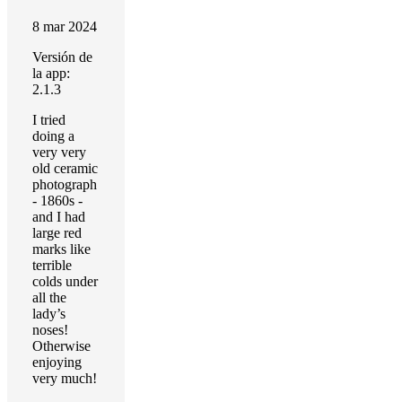
8 mar 2024
Versión de
la app:
2.1.3
I tried
doing a
very very
old ceramic
photograph
- 1860s -
and I had
large red
marks like
terrible
colds under
all the
lady’s
noses!
Otherwise
enjoying
very much!