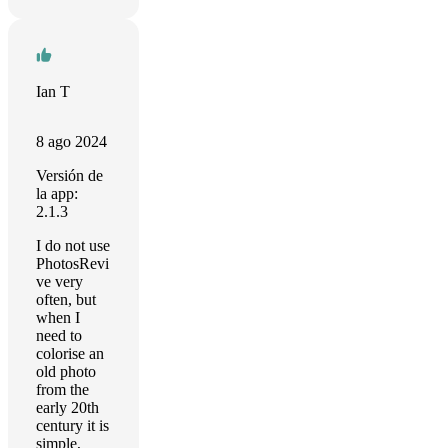
Ian T
8 ago 2024
Versión de
la app:
2.1.3
I do not use
PhotosRevi
ve very
often, but
when I
need to
colorise an
old photo
from the
early 20th
century it is
simple,