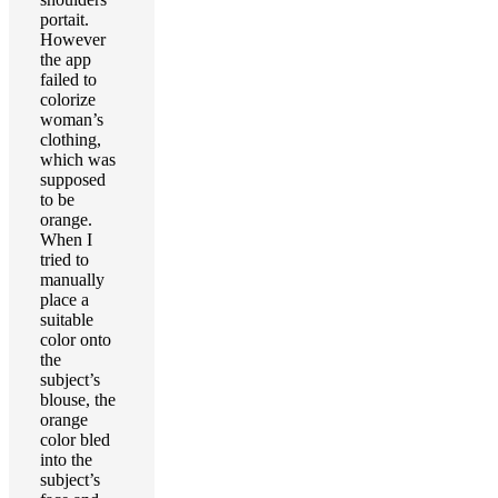
portait.
However
the app
failed to
colorize
woman’s
clothing,
which was
supposed
to be
orange.
When I
tried to
manually
place a
suitable
color onto
the
subject’s
blouse, the
orange
color bled
into the
subject’s