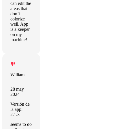
can edit the
areas that
don’t
colorize
well. App
is a keeper
on my
machine!
William O'Neal
28 may
2024
Versión de
la app:
2.1.3
seems to do