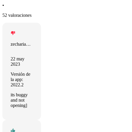
•
52 valoraciones
zechariah flanagan
22 may
2023
Versión de
la app:
2022.2
its buggy
and not
opening]