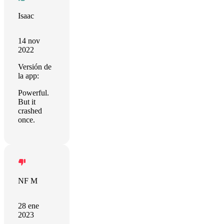
Isaac
14 nov
2022
Versión de
la app:
Powerful.
But it
crashed
once.
NF M
28 ene
2023