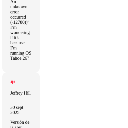
An
unknown
error
occurred
(-12780))”
I’m
wondering
if it’s
because
I’m
running OS
Tahoe 26?
Jeffrey Hill
30 sept
2025
Versión de
la app: