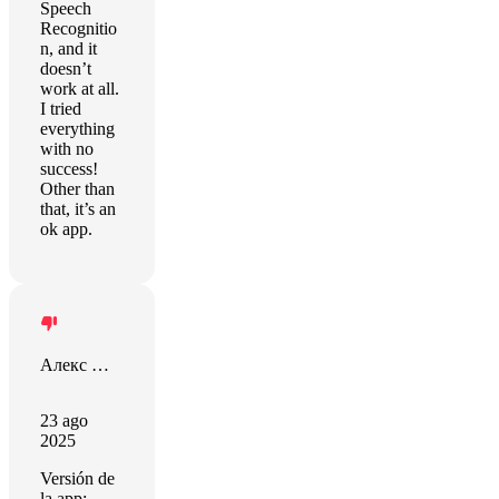
Speech
Recognitio
n, and it
doesn’t
work at all.
I tried
everything
with no
success!
Other than
that, it’s an
ok app.
Алекс Макаров
23 ago
2025
Versión de
la app: