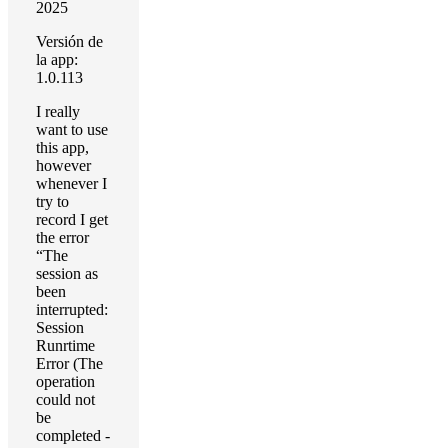
2025
Versión de
la app:
1.0.113
I really
want to use
this app,
however
whenever I
try to
record I get
the error
“The
session as
been
interrupted:
Session
Runrtime
Error (The
operation
could not
be
completed -