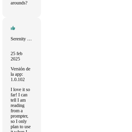
arounds?
Serenity Silvers
25 feb
2025
Versión de
la app:
1.0.102
I love it so
far! I can
tell I am
reading
from a
prompter,
so I only
plan to use
it when I