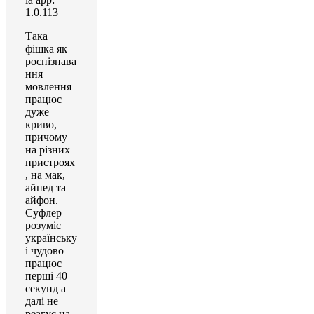
1.0.113
Така
фішка як
роспізнава
ння
мовлення
працює
дуже
криво,
причому
на різних
пристроях
, на мак,
айпед та
айфон.
Суфлер
розуміє
українську
і чудово
працює
перші 40
секунд а
далі не
реагує на