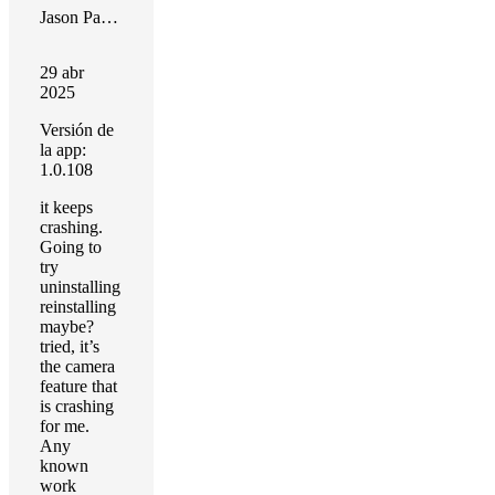
Jason Patello
29 abr
2025
Versión de
la app:
1.0.108
it keeps
crashing.
Going to
try
uninstalling
reinstalling
maybe?
tried, it’s
the camera
feature that
is crashing
for me.
Any
known
work