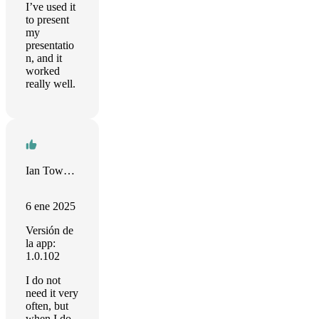
I’ve used it
to present
my
presentatio
n, and it
worked
really well.
Ian Townsend
6 ene 2025
Versión de
la app:
1.0.102
I do not
need it very
often, but
when I do