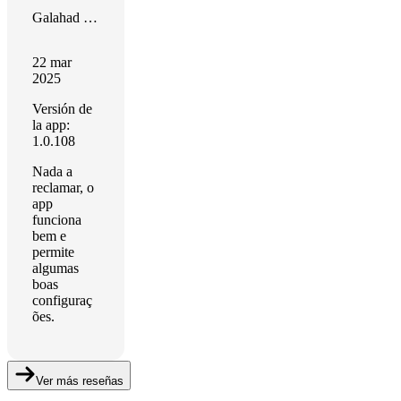
Galahad Brandão
22 mar
2025
Versión de
la app:
1.0.108
Nada a
reclamar, o
app
funciona
bem e
permite
algumas
boas
configuraç
ões.
Ver más reseñas