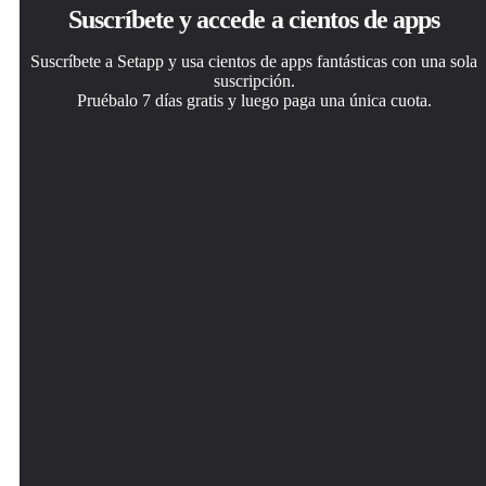
Suscríbete y accede a cientos de apps
Suscríbete a Setapp y usa cientos de apps fantásticas con una sola
suscripción.
Pruébalo 7 días gratis y luego paga una única cuota.
Instala Setapp en tu Mac
Consigue la app que buscabas
Elige la suscripción
Apps de Mac, iOS y web para encontrar soluciones a tus
Esa app increíble y reluciente te espera en Setapp. Instálala
Una app o más con Setapp Membership. Consigue las
desafíos cotidianos.
con un clic.
apps a tu manera.
Flinto