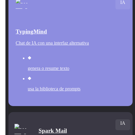
IA
TypingMind
Chat de IA con una interfaz alternativa
genera o resume texto
usa la biblioteca de prompts
IA
Spark Mail