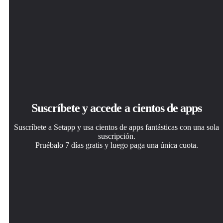
Suscríbete y accede a cientos de apps
Suscríbete a Setapp y usa cientos de apps fantásticas con una sola
suscripción.
Pruébalo 7 días gratis y luego paga una única cuota.
Instala Setapp en tu Mac
Consigue la app que buscabas
Elige la suscripción