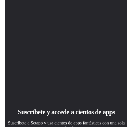
Apps de Mac, iOS y web para encontrar soluciones a tus
Esa app increíble y reluciente te espera en Setapp. Instálala
Una app o más con Setapp Membership. Consigue las
desafíos cotidianos.
con un clic.
apps a tu manera.
Bartender Pro
Suscríbete y accede a cientos de apps
Suscríbete a Setapp y usa cientos de apps fantásticas con una sola