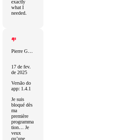
exactly
what I
needed.
Pierre GABRIELE
17 de fev.
de 2025
Versão do
app: 1.4.1
Je suis
bloqué dès
ma
première
programma
tion… Je
veux
qu’une