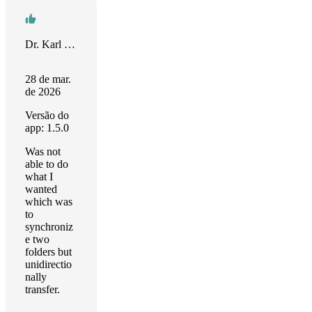
Dr. Karl D. Schubert
28 de mar.
de 2026
Versão do
app: 1.5.0
Was not
able to do
what I
wanted
which was
to
synchroniz
e two
folders but
unidirectio
nally
transfer.