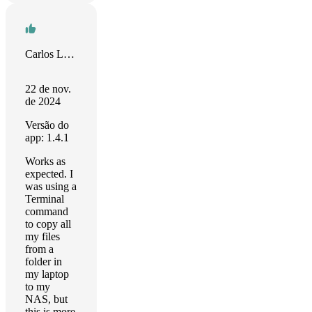
Carlos Leger
22 de nov.
de 2024
Versão do
app: 1.4.1
Works as
expected. I
was using a
Terminal
command
to copy all
my files
from a
folder in
my laptop
to my
NAS, but
this is more