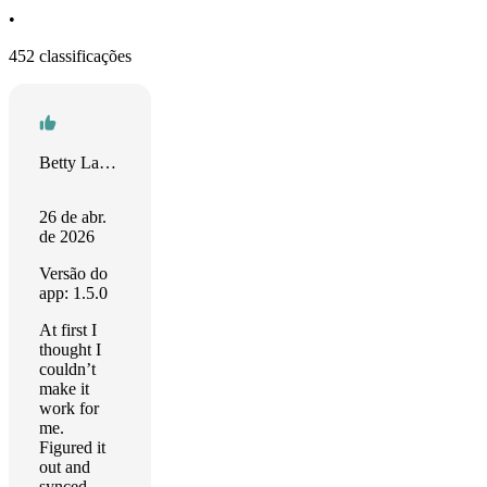
•
452 classificações
Betty Larsen
26 de abr.
de 2026
Versão do
app: 1.5.0
At first I
thought I
couldn’t
make it
work for
me.
Figured it
out and
synced