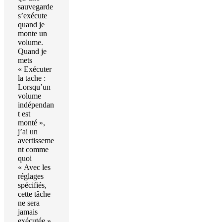
sauvegarde
s’exécute
quand je
monte un
volume.
Quand je
mets
« Exécuter
la tache :
Lorsqu’un
volume
indépendan
t est
monté »,
j’ai un
avertisseme
nt comme
quoi
« Avec les
réglages
spécifiés,
cette tâche
ne sera
jamais
exécutée ».