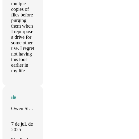
multple
copies of
files before
purging
them when
I repurpose
a drive for
some other
use. I regret
not having
this tool
earlier in
my life.
Owen Stoutt
7 de jul. de
2025