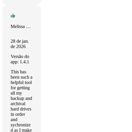
Melissa Davis
28 de jan.
de 2026
Versão do
app: 1.4.1
This has
been such a
helpful tool
for getting
all my
backup and
archival
hard drives
in order
and
sychronize
d as I make