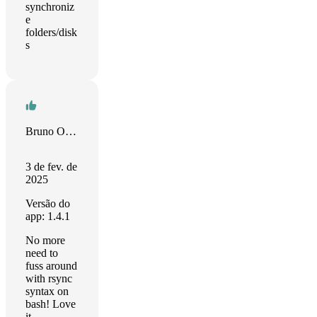
synchroniz
e
folders/disk
s
Bruno Orsini
3 de fev. de
2025
Versão do
app: 1.4.1
No more
need to
fuss around
with rsync
syntax on
bash! Love
it.