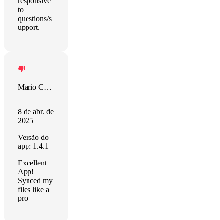
responsive
to
questions/s
upport.
Mario Celso Jr
8 de abr. de
2025
Versão do
app: 1.4.1
Excellent
App!
Synced my
files like a
pro