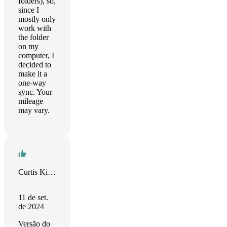
folders), so,
since I
mostly only
work with
the folder
on my
computer, I
decided to
make it a
one-way
sync. Your
mileage
may vary.
Curtis Kirkeby
11 de set.
de 2024
Versão do