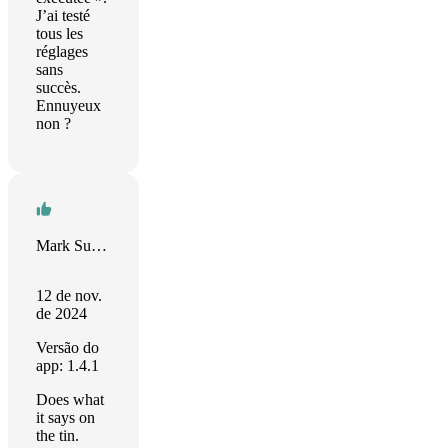
J’ai testé
tous les
réglages
sans
succès.
Ennuyeux
non ?
Mark Sutherland
12 de nov.
de 2024
Versão do
app: 1.4.1
Does what
it says on
the tin.