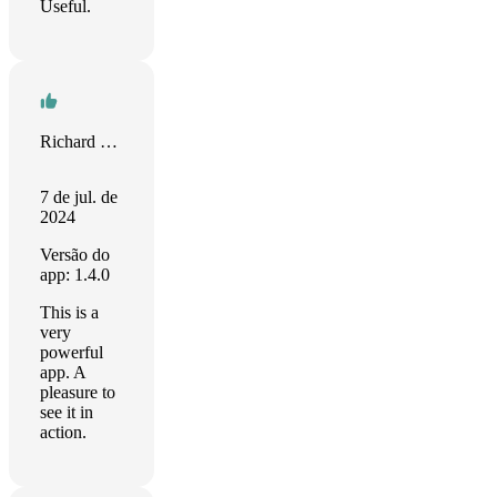
Useful.
Richard Hurley
7 de jul. de
2024
Versão do
app: 1.4.0
This is a
very
powerful
app. A
pleasure to
see it in
action.