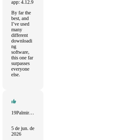
app: 4.12.9
By far the
best, and
I’ve used
many
different
downloadi
ng
software,
this one far
surpasses
everyone
else.
19Palmira54!!
5 de jun. de
2026