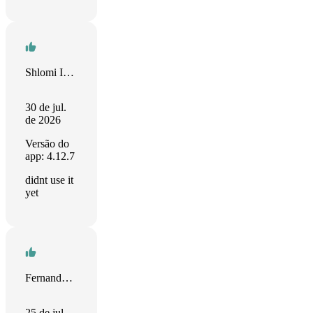
Shlomi Iflah
30 de jul.
de 2026
Versão do
app: 4.12.7
didnt use it
yet
Fernando Herrera Díaz
25 de jul.