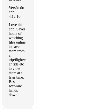
Versão do
app:
4.12.10
Love this
app. Saves
hours of
watching
files online
to save
them from
a
trip/flight/c
ar ride etc
to view
them at a
later time.
Best
software
hands
down