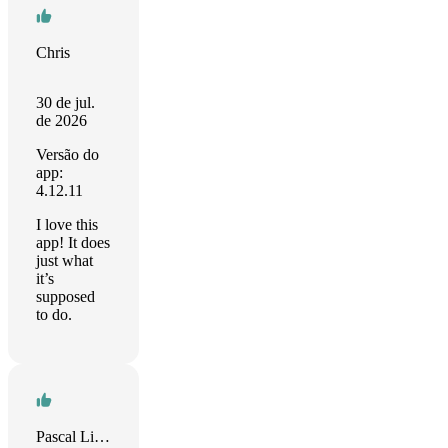
Chris
30 de jul.
de 2026
Versão do
app:
4.12.11
I love this
app! It does
just what
it’s
supposed
to do.
Pascal Lindo