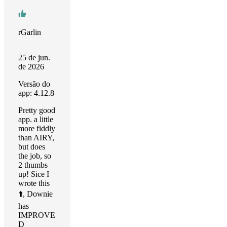
rGarlin
25 de jun.
de 2026
Versão do
app: 4.12.8
Pretty good
app. a little
more fiddly
than AIRY,
but does
the job, so
2 thumbs
up! Sice I
wrote this
⬆️, Downie
has
IMPROVE
D