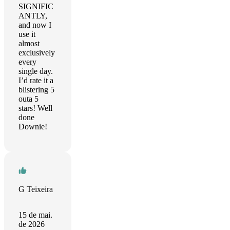
SIGNIFIC
ANTLY,
and now I
use it
almost
exclusively
every
single day.
I’d rate it a
blistering 5
outa 5
stars! Well
done
Downie!
G Teixeira
15 de mai.
de 2026