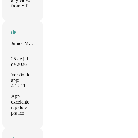
any video
from YT.
Junior Mateo
25 de jul.
de 2026
Versão do
app:
4.12.11
App
excelente,
rápido e
pratico.