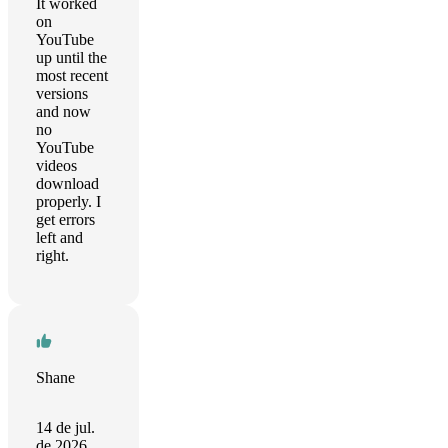
It worked
on
YouTube
up until the
most recent
versions
and now
no
YouTube
videos
download
properly. I
get errors
left and
right.
Shane
14 de jul.
de 2026