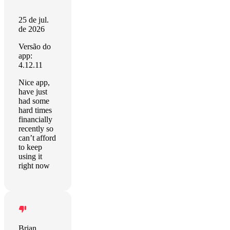
25 de jul.
de 2026
Versão do
app:
4.12.11
Nice app,
have just
had some
hard times
financially
recently so
can’t afford
to keep
using it
right now
Brian