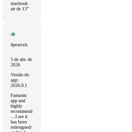
macbook
air de 13”
tlpearceii
5 de abr. de
2026
Versão do
app:
2026.0.1
Fantasitc
app and
highly
recommend
…I see it
has been
redesigned/