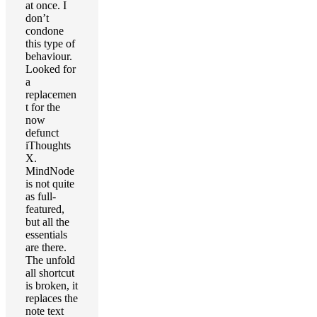
at once. I
don’t
condone
this type of
behaviour.
Looked for
a
replacemen
t for the
now
defunct
iThoughts
X.
MindNode
is not quite
as full-
featured,
but all the
essentials
are there.
The unfold
all shortcut
is broken, it
replaces the
note text