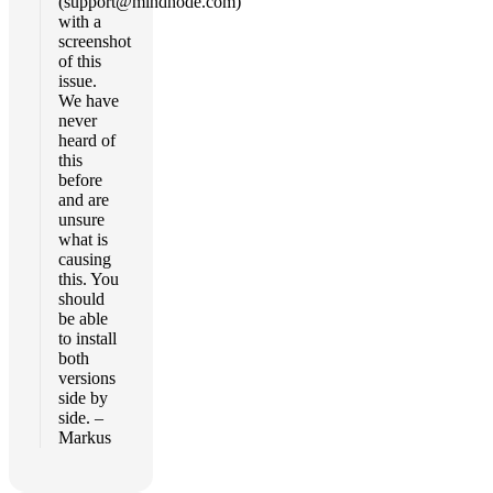
(
support@mindnode.com
)
with a
screenshot
of this
issue.
We have
never
heard of
this
before
and are
unsure
what is
causing
this. You
should
be able
to install
both
versions
side by
side. –
Markus