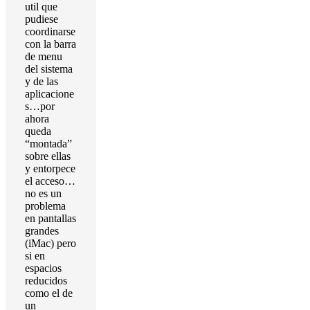
util que
pudiese
coordinarse
con la barra
de menu
del sistema
y de las
aplicacione
s…por
ahora
queda
“montada”
sobre ellas
y entorpece
el acceso…
no es un
problema
en pantallas
grandes
(iMac) pero
si en
espacios
reducidos
como el de
un