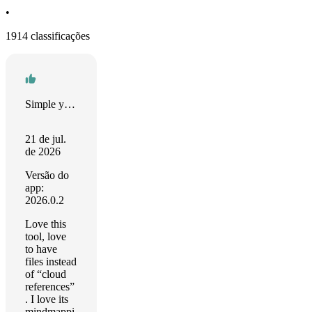
•
1914 classificações
Simple yet effective
21 de jul.
de 2026
Versão do
app:
2026.0.2
Love this
tool, love
to have
files instead
of “cloud
references”
. I love its
mindmappi