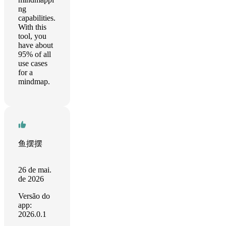
ng
capabilities.
With this
tool, you
have about
95% of all
use cases
for a
mindmap.
鱼摆摆
26 de mai.
de 2026
Versão do
app:
2026.0.1