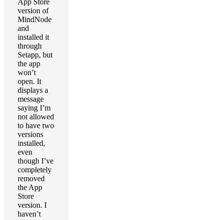
App Store
version of
MindNode
and
installed it
through
Setapp, but
the app
won’t
open. It
displays a
message
saying I’m
not allowed
to have two
versions
installed,
even
though I’ve
completely
removed
the App
Store
version. I
haven’t