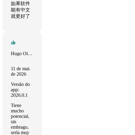
如果软件
能有中文
就更好了
Hugo Olguin
11 de mai.
de 2026
Versão do
app:
2026.0.1
Tiene
mucho
potencial,
sin
embrago,
sería muy