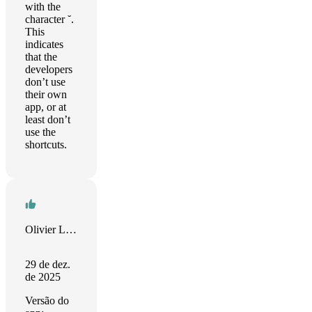
with the
character ˘.
This
indicates
that the
developers
don’t use
their own
app, or at
least don’t
use the
shortcuts.
Olivier Leyronnas
29 de dez.
de 2025
Versão do