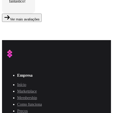
fantástico!
Ver mais avaliações
Empresa
Início
Marketplace
Membership
Como funciona
Preços