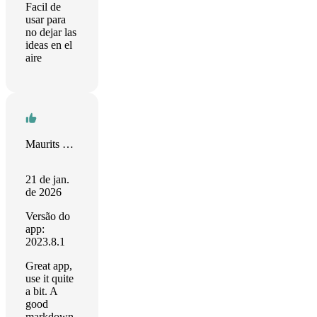
Facil de
usar para
no dejar las
ideas en el
aire
Maurits Doorn
21 de jan.
de 2026
Versão do
app:
2023.8.1
Great app,
use it quite
a bit. A
good
markdown