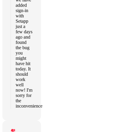
added
sign-in
with
Setapp
just a
few days
ago and
found
the bug
you
might
have hit
today. It
should
work
well
now! I'm
sorry for
the
inconvenience