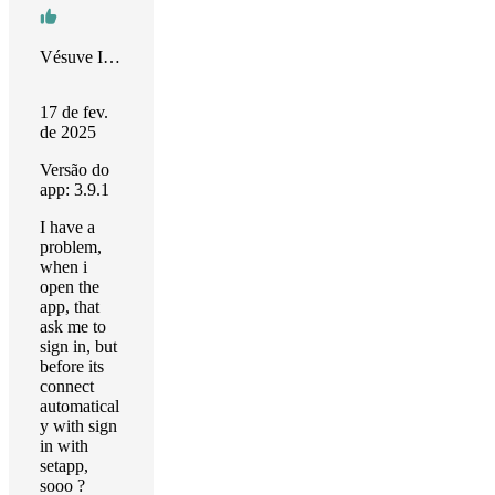
Vésuve Intérieur
17 de fev.
de 2025
Versão do
app: 3.9.1
I have a
problem,
when i
open the
app, that
ask me to
sign in, but
before its
connect
automatical
y with sign
in with
setapp,
sooo ?