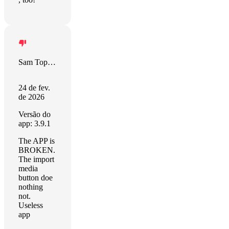
Sam Topham
24 de fev.
de 2026
Versão do
app: 3.9.1
The APP is
BROKEN.
The import
media
button doe
nothing
not.
Useless
app