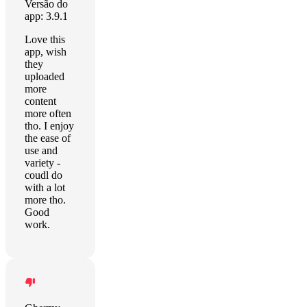
Versão do
app: 3.9.1
Love this
app, wish
they
uploaded
more
content
more often
tho. I enjoy
the ease of
use and
variety -
coudl do
with a lot
more tho.
Good
work.