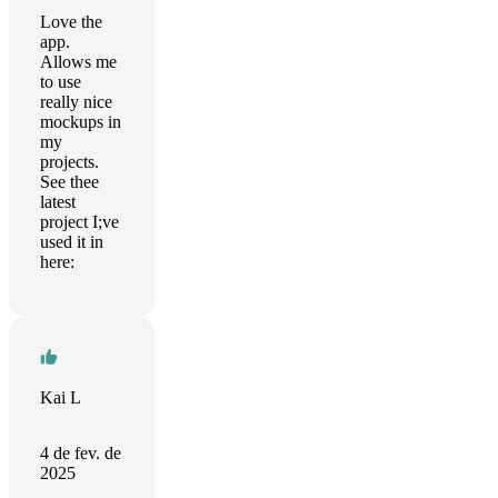
Love the
app.
Allows me
to use
really nice
mockups in
my
projects.
See thee
latest
project I;ve
used it in
here:
Kai L
4 de fev. de
2025