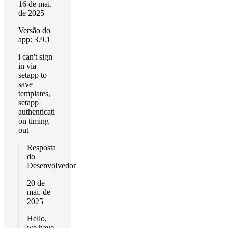
16 de mai.
de 2025
Versão do
app: 3.9.1
i can't sign
in via
setapp to
save
templates,
setapp
authenticati
on timing
out
Resposta
do
Desenvolvedor
20 de
mai. de
2025
Hello,
we have