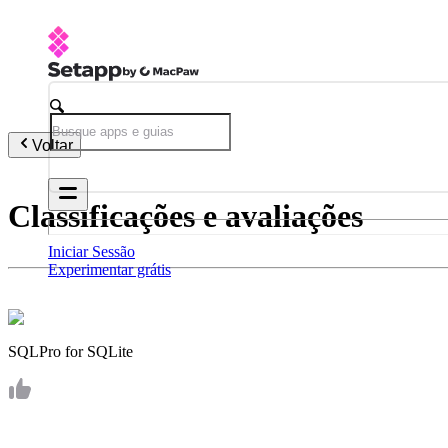
Voltar
Classificações e avaliações
Iniciar Sessão
Experimentar grátis
SQLPro for SQLite