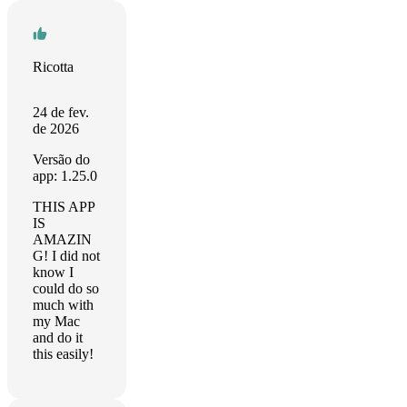
Ricotta
24 de fev.
de 2026
Versão do
app: 1.25.0
THIS APP
IS
AMAZIN
G! I did not
know I
could do so
much with
my Mac
and do it
this easily!