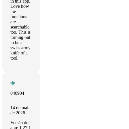
in this app.
Love how
the
functions
are
searchable
too. This is
turning out
to be a
swiss army
knife of a
tool.
040904
14 de mai.
de 2026
Versão do
app: 1.27.1