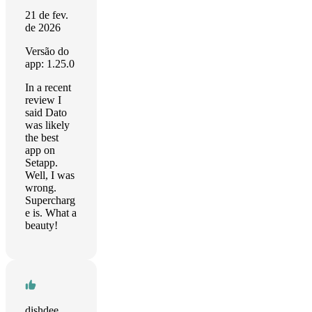
21 de fev.
de 2026
Versão do
app: 1.25.0
In a recent
review I
said Dato
was likely
the best
app on
Setapp.
Well, I was
wrong.
Supercharg
e is. What a
beauty!
dishdee