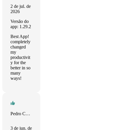
2 de jul. de
2026
Versão do
app: 1.29.2
Best App!
completely
changed
my
productivit
y for the
better in so
many
ways!
Pedro Camargo
3 de jun. de