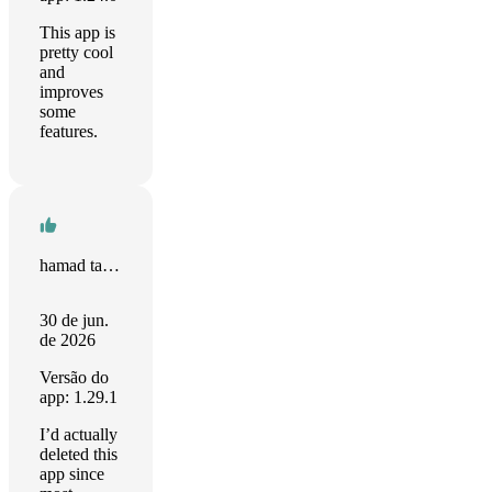
This app is
pretty cool
and
improves
some
features.
hamad tarek
30 de jun.
de 2026
Versão do
app: 1.29.1
I’d actually
deleted this
app since