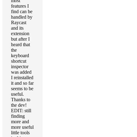
most
features I
find can be
handled by
Raycast
and its
extension
but after I
heard that
the
keyboard
shortcut
inspector
was added
I reinstalled
it and so far
seems to be
useful.
Thanks to
the dev!
EDIT: still
finding
more and
more useful
little tools