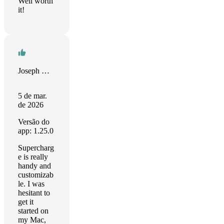
Well worth
it!
Joseph Darnell
5 de mar.
de 2026
Versão do
app: 1.25.0
Supercharg
e is really
handy and
customizab
le. I was
hesitant to
get it
started on
my Mac,