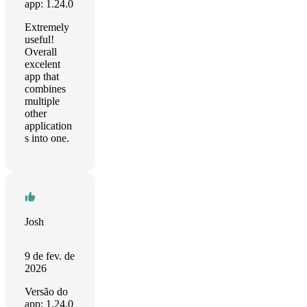
app: 1.24.0
Extremely
useful!
Overall
excelent
app that
combines
multiple
other
application
s into one.
Josh
9 de fev. de
2026
Versão do
app: 1.24.0