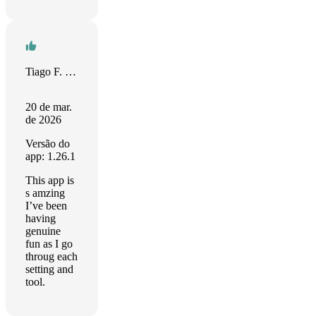
Tiago F. SSMN
20 de mar.
de 2026
Versão do
app: 1.26.1
This app is
s amzing
I’ve been
having
genuine
fun as I go
throug each
setting and
tool.