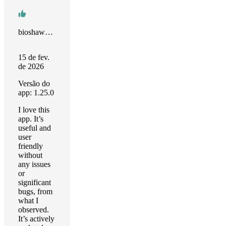
bioshawna 🌙
15 de fev.
de 2026
Versão do
app: 1.25.0
I love this
app. It’s
useful and
user
friendly
without
any issues
or
significant
bugs, from
what I
observed.
It’s actively