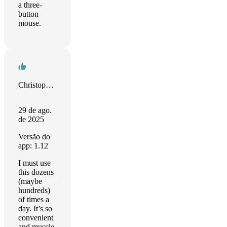
a three-
button
mouse.
Christopher Schulte
29 de ago.
de 2025
Versão do
app: 1.12
I must use
this dozens
(maybe
hundreds)
of times a
day. It’s so
convenient
and muscle