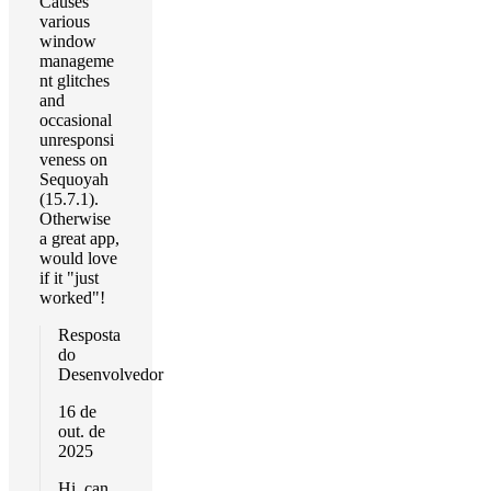
Causes
various
window
manageme
nt glitches
and
occasional
unresponsi
veness on
Sequoyah
(15.7.1).
Otherwise
a great app,
would love
if it "just
worked"!
Resposta
do
Desenvolvedor
16 de
out. de
2025
Hi, can