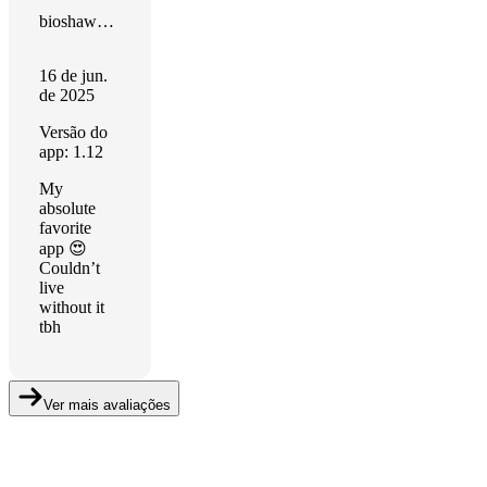
bioshawna 🌙
16 de jun.
de 2025
Versão do
app: 1.12
My
absolute
favorite
app 😍
Couldn’t
live
without it
tbh
Ver mais avaliações