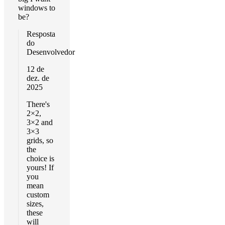
windows to
be?
Resposta
do
Desenvolvedor
12 de
dez. de
2025
There's
2×2,
3×2 and
3×3
grids, so
the
choice is
yours! If
you
mean
custom
sizes,
these
will