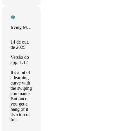
Irving Miguel Perez Santana
14 de out.
de 2025
Versão do
app: 1.12
It’s a bit of
a learning
curve with
the swiping
commands.
But once
you get a
hang of it
its a ton of
fun