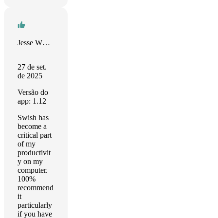
Jesse Whitehouse
27 de set.
de 2025
Versão do
app: 1.12
Swish has
become a
critical part
of my
productivit
y on my
computer.
100%
recommend
it
particularly
if you have