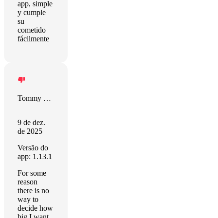
app, simple
y cumple
su
cometido
fácilmente
Tommy Jones
9 de dez.
de 2025
Versão do
app: 1.13.1
For some
reason
there is no
way to
decide how
big I want