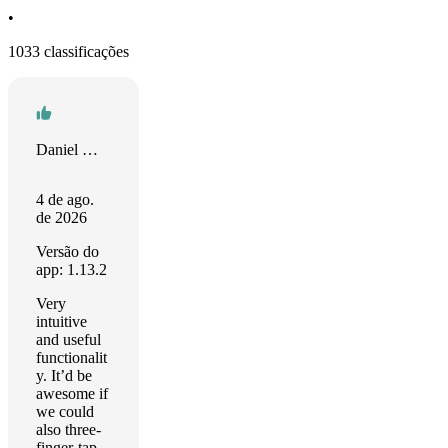
•
1033 classificações
Daniel Masters
4 de ago.
de 2026
Versão do
app: 1.13.2
Very
intuitive
and useful
functionalit
y. It’d be
awesome if
we could
also three-
finger-tap