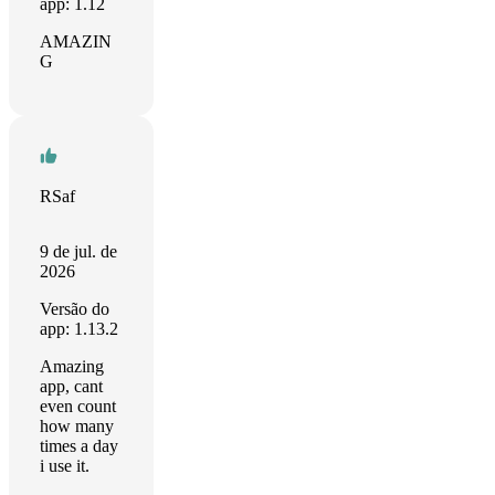
app: 1.12
AMAZIN
G
RSaf
9 de jul. de
2026
Versão do
app: 1.13.2
Amazing
app, cant
even count
how many
times a day
i use it.