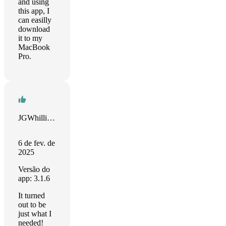
and using
this app, I
can easilly
download
it to my
MacBook
Pro.
JGWhillikers
6 de fev. de
2025
Versão do
app: 3.1.6
It turned
out to be
just what I
needed!