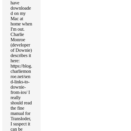
have
downloade
d on my
Mac at
home when
I'm out.
Charlie
Monroe
(developer
of Downie)
describes it
here:
https://blog.
charliemon
roe.net/sen
d-links-to-
downie-
from-ios/ I
really
should read
the fine
manual for
Transloder,
I suspect it
can be