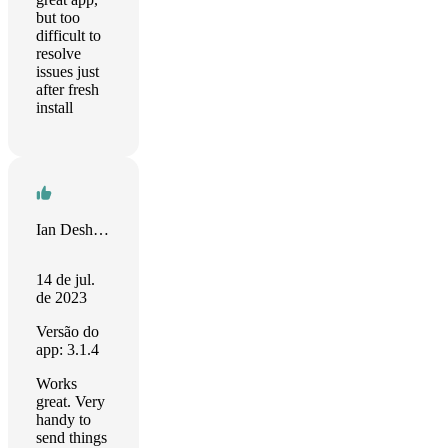
but too
difficult to
resolve
issues just
after fresh
install
Ian Deshotels
14 de jul.
de 2023
Versão do
app: 3.1.4
Works
great. Very
handy to
send things