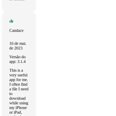
Candace
16 de mai.
de 2023
Versão do
app: 3.1.4
This is a
very useful
app for me.
I often find
a file I need
to
download
while using
my iPhone
or iPad,