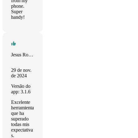
from my
phone.
Super
handy!
Jesus Rondon
29 de nov.
de 2024
Versão do
app: 3.1.6
Excelente
herramienta
que ha
superado
todas mis
expectativa
s.