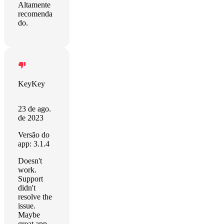
Altamente
recomenda
do.
KeyKey
23 de ago.
de 2023
Versão do
app: 3.1.4
Doesn't
work.
Support
didn't
resolve the
issue.
Maybe
great app,