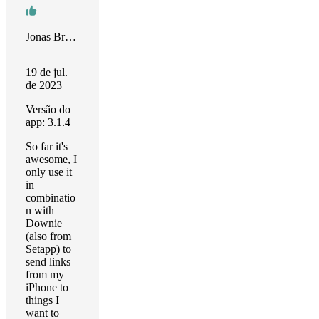
Jonas Bredenfeldt
19 de jul.
de 2023
Versão do
app: 3.1.4
So far it's
awesome, I
only use it
in
combinatio
n with
Downie
(also from
Setapp) to
send links
from my
iPhone to
things I
want to