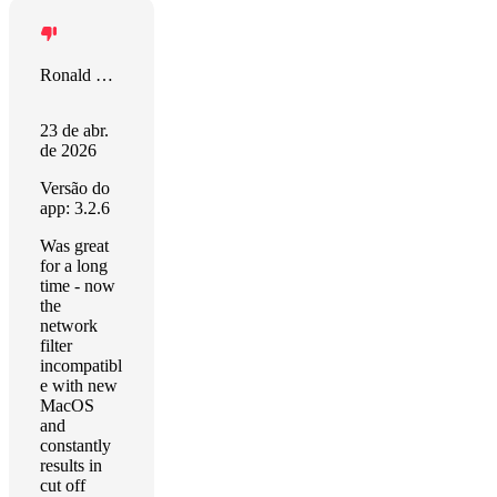
Ronald Rump
23 de abr.
de 2026
Versão do
app: 3.2.6
Was great
for a long
time - now
the
network
filter
incompatibl
e with new
MacOS
and
constantly
results in
cut off