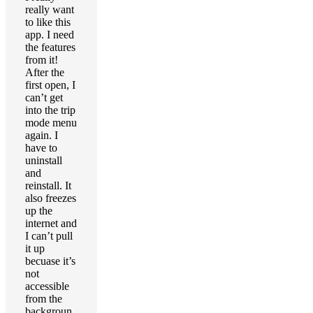
really want
to like this
app. I need
the features
from it!
After the
first open, I
can’t get
into the trip
mode menu
again. I
have to
uninstall
and
reinstall. It
also freezes
up the
internet and
I can’t pull
it up
becuase it’s
not
accessible
from the
backgroun