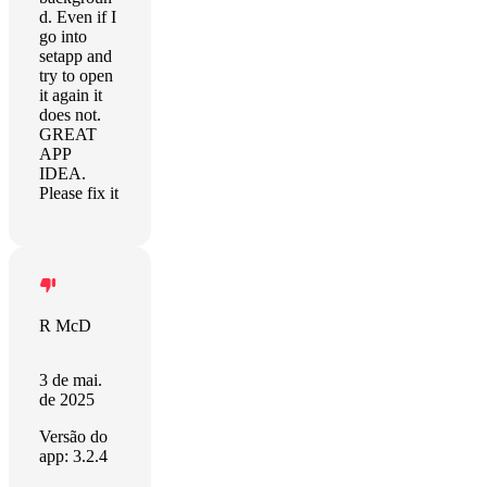
d. Even if I
go into
setapp and
try to open
it again it
does not.
GREAT
APP
IDEA.
Please fix it
R McD
3 de mai.
de 2025
Versão do
app: 3.2.4