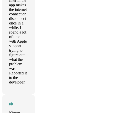
filter in the
app makes
the internet
connection
disconnect
once in a
while. I
spend a lot
of time
with Apple
support
trying to
figure out
what the
problem
was.
Reported it
to the
developer.
Kieron Brogan