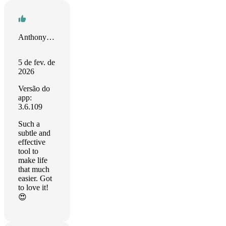
Anthony Harmon
5 de fev. de
2026
Versão do
app:
3.6.109
Such a
subtle and
effective
tool to
make life
that much
easier. Got
to love it!
😍