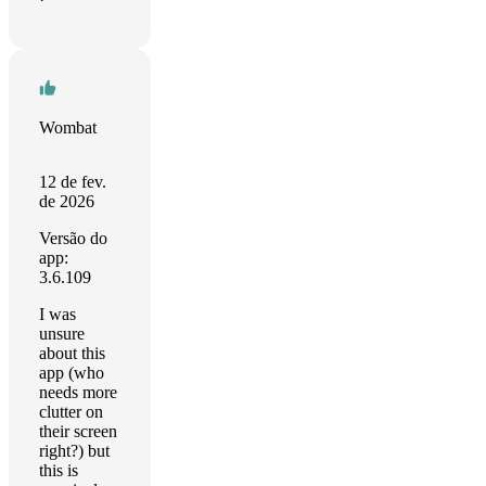
Wombat
12 de fev.
de 2026
Versão do
app:
3.6.109
I was
unsure
about this
app (who
needs more
clutter on
their screen
right?) but
this is