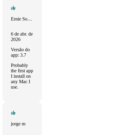
Ernie Soffronoff
6 de abr. de
2026
Versão do
app: 3.7
Probably
the first app
I install on
any Mac I
use.
jorge m