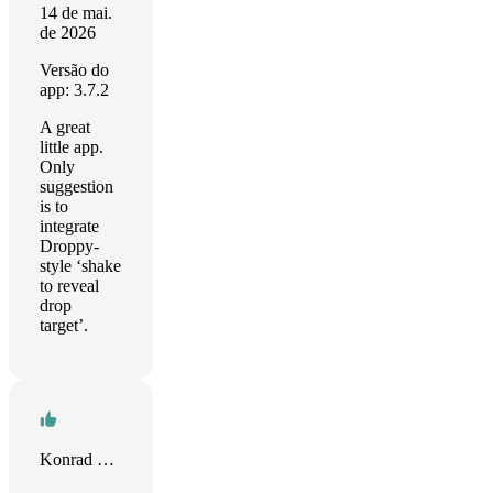
14 de mai.
de 2026
Versão do
app: 3.7.2
A great
little app.
Only
suggestion
is to
integrate
Droppy-
style ‘shake
to reveal
drop
target’.
Konrad Schwarz