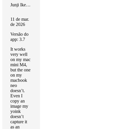
Junji Ikeshima
11 de mar.
de 2026
Versão do
app: 3.7
It works
very well
on my mac
mini M4,
but the one
on my
macbook
neo
doesn’t.
Even I
copy an
image my
yoink
doesn’t
capture it
as an