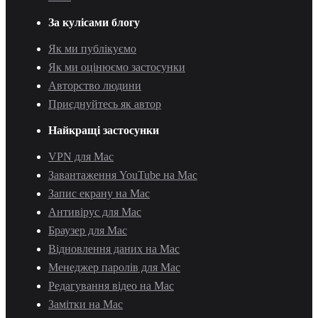
За кулісами блогу
Як ми публікуємо
Як ми оцінюємо застосунки
Авторство людини
Приєднуйтесь як автор
Найкращі застосунки
VPN для Mac
Завантаження YouTube на Mac
Запис екрану на Mac
Антивірус для Mac
Браузер для Mac
Відновлення даних на Mac
Менеджер паролів для Mac
Редагування відео на Mac
Замітки на Mac