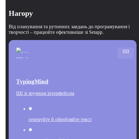
Нагору
Від планування та рутинних завдань до програмування і
творчості – працюйте ефективніше зі Setapp.
ШІ
TypingMind
ШІ зі зручним інтерфейсом
генеруйте й обробляйте текст