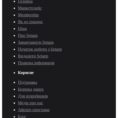
Головна
Маркетплейс
Membership
Як це працює
Ціни
Про Setapp
Завантажити Setapp
Початок роботи з Setapp
Видалити Setapp
Правова інформація
Корисне
Підтримка
Безпека даних
Для розробників
Медіа про нас
Афіліат-програма
Блог