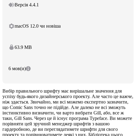
Версія 4.4.1
macOS 12.0 чи новіша
63.9 MB
6 мов(и)
Вибір правильного шрифту має вирішальне значення для
успіху будь-якого дизайнерського проекту. Але часто це важче,
ніж здається. Звичайно, ми всі можемо експертно зазначити,
що Comic Sans точно не підійде. Але далеко не всі зможуть
інстинктивно визначити, чи варто вибрати Gill, або, все ж
таки, Gill Sans. Через це й існує програма Typeface. Ви можете
порівняти цей зручний менеджер шрифтів з вашою
гардеробною, де ви переглядатимете шрифти для свого
проекту та порівнюватимете деякі з них. Бібліотека цього