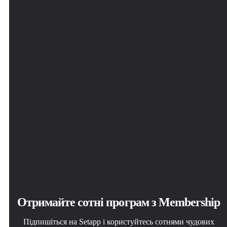
Знайдіть в Setapp застосунок для macOS, iOS або web,
Виконайте завдання за допомогою новенької
Один застосунок або всі разом в підписці Setapp.
що допоможе вирішити ваше завдання.
програми зі Setapp.
Користуйтеся застосунками на своїх умовах.
Typeface
Отримайте сотні програм з Membership
Підпишіться на Setapp і користуйтесь сотнями чудових