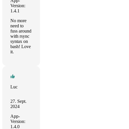
App-
Version:
1.4.1
No more
need to
fuss around
with rsync
syntax on
bash! Love
it.
Luc
27. Sept.
2024
App-
Version:
1.4.0