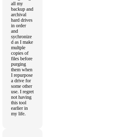
all my
backup and
archival
hard drives
in order
and
sychronize
d as I make
multple
copies of
files before
purging
them when
I repurpose
a drive for
some other
use. I regret
not having
this tool
earlier in
my life.