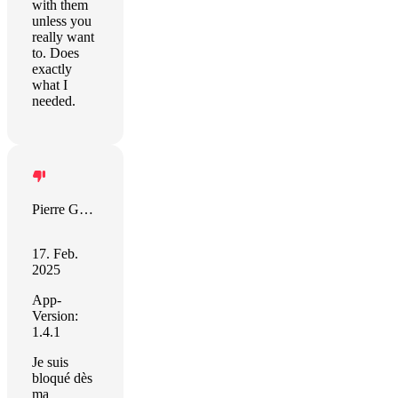
with them
unless you
really want
to. Does
exactly
what I
needed.
Pierre GABRIELE
17. Feb.
2025
App-
Version:
1.4.1
Je suis
bloqué dès
ma