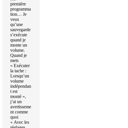
première
programma
tion… Je
veux
qu’une
sauvegarde
s’exécute
quand je
monte un
volume.
Quand je
mets
« Exécuter
la tache :
Lorsqu’un
volume
indépendan
t est
monté »,
j’ai un
avertisseme
nt comme
quoi
« Avec les
réglages