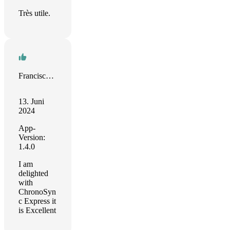
Très utile.
Francisco Javier SANTANA
13. Juni
2024
App-
Version:
1.4.0
I am
delighted
with
ChronoSyn
c Express it
is Excellent