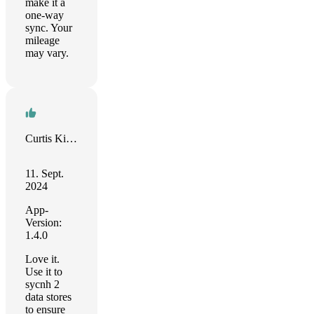
make it a
one-way
sync. Your
mileage
may vary.
Curtis Kirkeby
11. Sept.
2024
App-
Version:
1.4.0
Love it.
Use it to
sycnh 2
data stores
to ensure