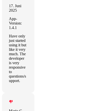
17. Juni
2025
App-
Version:
1.4.1
Have only
just started
using it but
like it very
much. The
developer
is very
responsive
to
questions/s
upport.
Mario Celso Jr