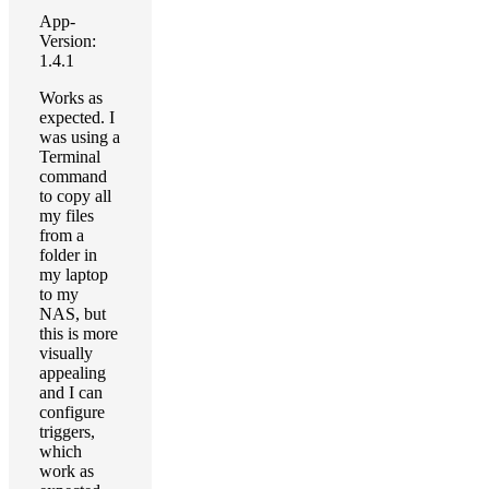
App-
Version:
1.4.1
Works as
expected. I
was using a
Terminal
command
to copy all
my files
from a
folder in
my laptop
to my
NAS, but
this is more
visually
appealing
and I can
configure
triggers,
which
work as