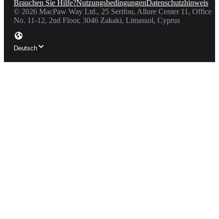
Brauchen Sie Hilfe?
Nutzungsbedingungen
Datenschutzhinweis
©
2026
MacPaw Way Ltd., 25 Serifou, Allure Center 11, Office
No. 11-12, 2nd Floor, 3046 Zakaki, Limassol, Cyprus
Deutsch