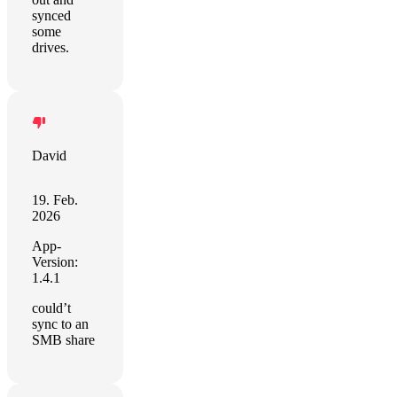
synced
some
drives.
David
19. Feb.
2026
App-
Version:
1.4.1
could’t
sync to an
SMB share