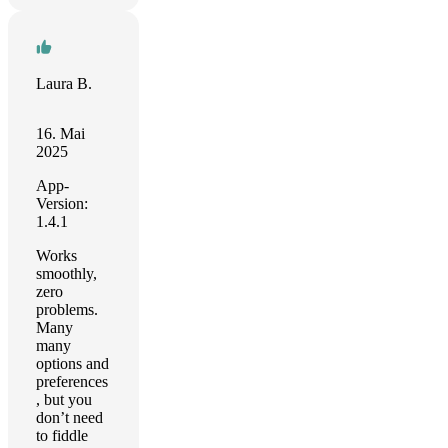
Laura B.
16. Mai
2025
App-
Version:
1.4.1
Works
smoothly,
zero
problems.
Many
many
options and
preferences
, but you
don’t need
to fiddle