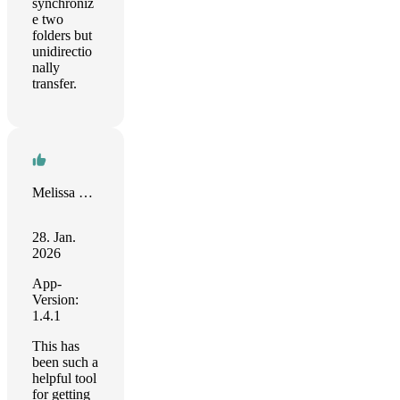
synchroniz
e two
folders but
unidirectio
nally
transfer.
Melissa Davis
28. Jan.
2026
App-
Version:
1.4.1
This has
been such a
helpful tool
for getting