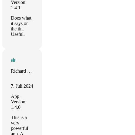
Version:
1.4.1
Does what
it says on
the tin.
Useful.
Richard Hurley
7. Juli 2024
App-
Version:
1.4.0
This is a
very
powerful
app. A