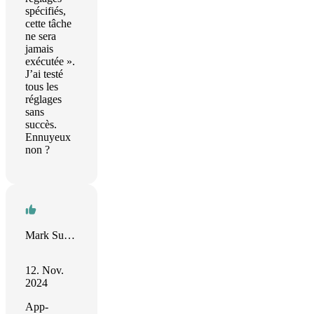
spécifiés,
cette tâche
ne sera
jamais
exécutée ».
J’ai testé
tous les
réglages
sans
succès.
Ennuyeux
non ?
Mark Sutherland
12. Nov.
2024
App-