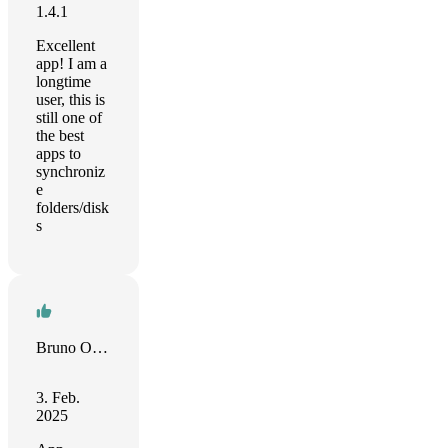
1.4.1
Excellent
app! I am a
longtime
user, this is
still one of
the best
apps to
synchroniz
e
folders/disk
s
Bruno Orsini
3. Feb.
2025