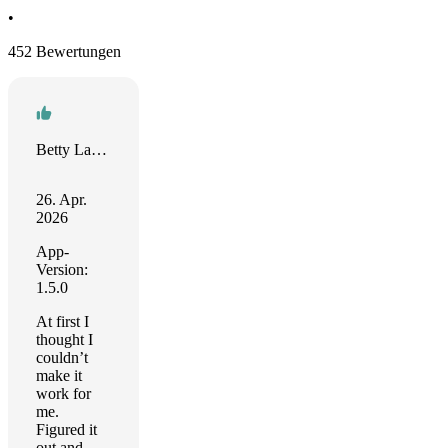
•
452 Bewertungen
Betty Larsen
26. Apr.
2026
App-
Version:
1.5.0
At first I
thought I
couldn’t
make it
work for
me.
Figured it
out and