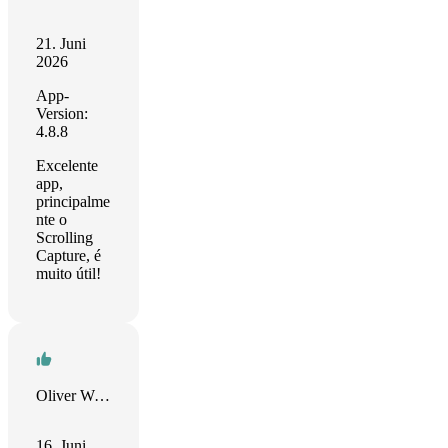
21. Juni
2026
App-
Version:
4.8.8
Excelente
app,
principalme
nte o
Scrolling
Capture, é
muito útil!
Oliver Williams
16. Juni