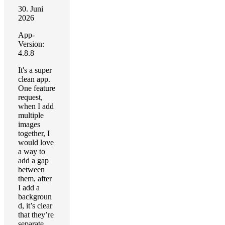
30. Juni
2026
App-
Version:
4.8.8
It's a super
clean app.
One feature
request,
when I add
multiple
images
together, I
would love
a way to
add a gap
between
them, after
I add a
backgroun
d, it’s clear
that they’re
separate.