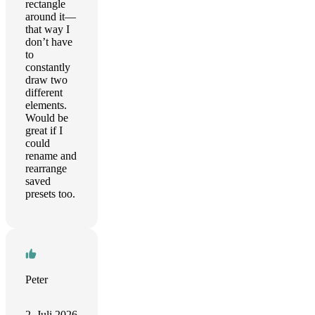
rectangle
around it—
that way I
don’t have
to
constantly
draw two
different
elements.
Would be
great if I
could
rename and
rearrange
saved
presets too.
Peter
2. Juli 2026