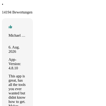
•
14194 Bewertungen
Michael Callison
6. Aug.
2026
App-
Version:
4.8.10
This app is
great, has
all the tools
you ever
wanted but
didnt know
how to get.
Makes