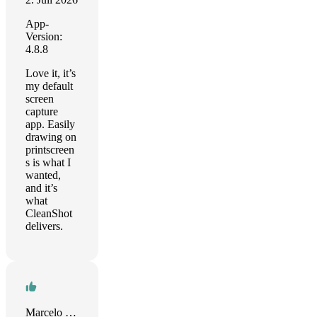
App-
Version:
4.8.8
Love it, it’s
my default
screen
capture
app. Easily
drawing on
printscreen
s is what I
wanted,
and it’s
what
CleanShot
delivers.
Marcelo Zunhiga