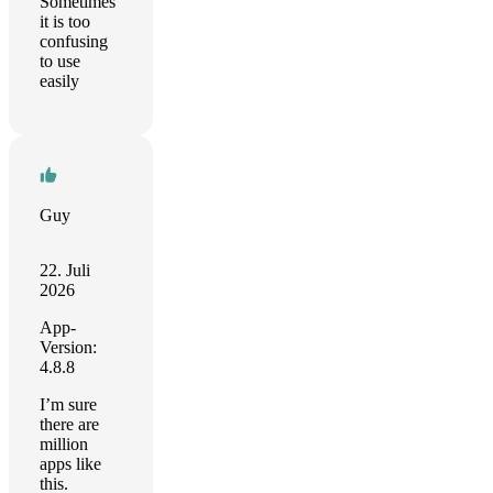
Sometimes
it is too
confusing
to use
easily
Guy
22. Juli
2026
App-
Version:
4.8.8
I’m sure
there are
million
apps like
this.