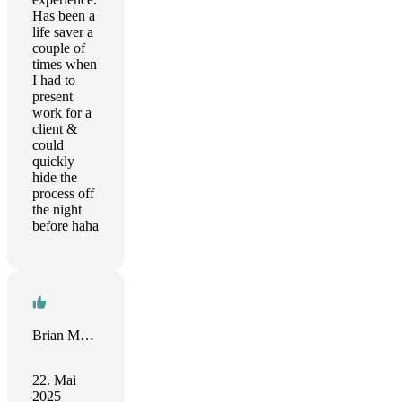
Has been a
life saver a
couple of
times when
I had to
present
work for a
client &
could
quickly
hide the
process off
the night
before haha
Brian Mahoney
22. Mai
2025