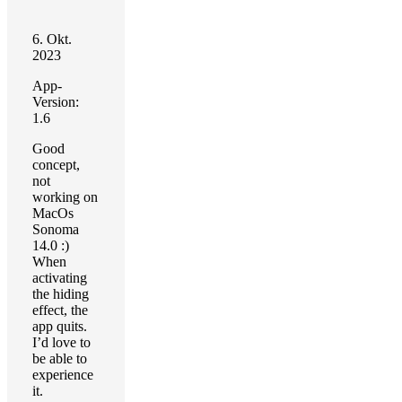
6. Okt.
2023
App-
Version:
1.6
Good
concept,
not
working on
MacOs
Sonoma
14.0 :)
When
activating
the hiding
effect, the
app quits.
I’d love to
be able to
experience
it.