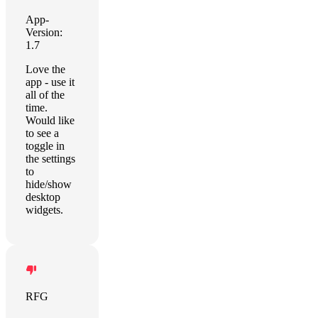
App-
Version:
1.7
Love the
app - use it
all of the
time.
Would like
to see a
toggle in
the settings
to
hide/show
desktop
widgets.
RFG