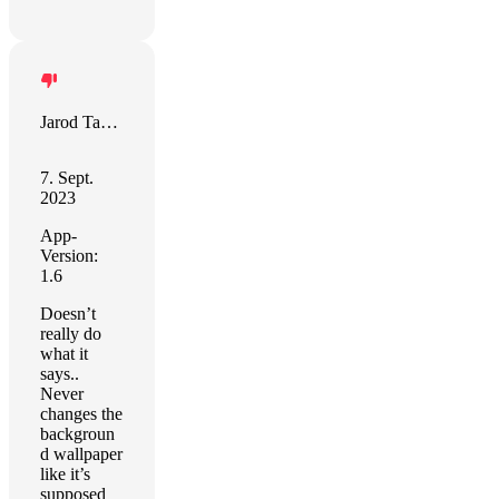
Jarod Taylor
7. Sept.
2023
App-
Version:
1.6
Doesn’t
really do
what it
says..
Never
changes the
backgroun
d wallpaper
like it’s
supposed