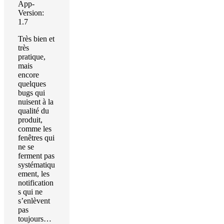
App-
Version:
1.7
Très bien et
très
pratique,
mais
encore
quelques
bugs qui
nuisent à la
qualité du
produit,
comme les
fenêtres qui
ne se
ferment pas
systématiqu
ement, les
notification
s qui ne
s’enlèvent
pas
toujours…