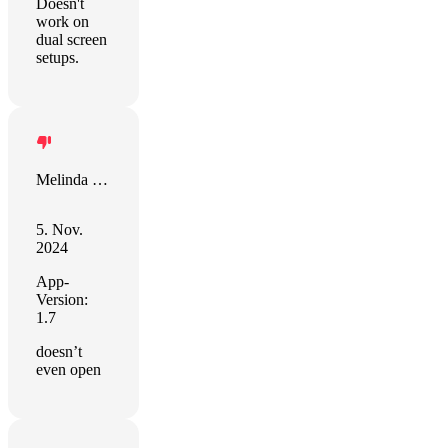
Doesn't
work on
dual screen
setups.
Melinda Humphrey
5. Nov.
2024
App-
Version:
1.7
doesn’t
even open