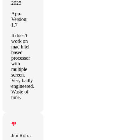
2025
App-
Version:
1.7
It does’t
work on
mac Intel
based
processor
with
multiple
screen.
Very badly
engineered.
Waste of
time.
Jim Robbins