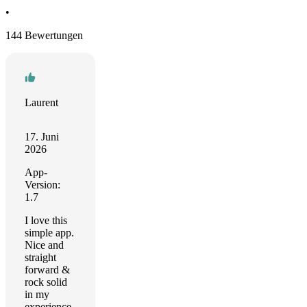
•
144 Bewertungen
Laurent
17. Juni
2026
App-
Version:
1.7
I love this
simple app.
Nice and
straight
forward &
rock solid
in my
experience.