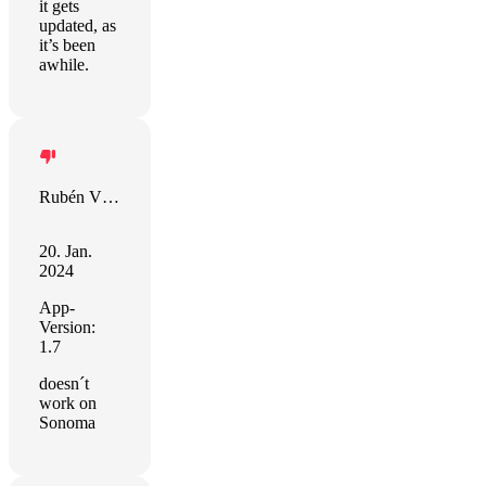
it gets
updated, as
it’s been
awhile.
Rubén Vázquez
20. Jan.
2024
App-
Version:
1.7
doesn´t
work on
Sonoma