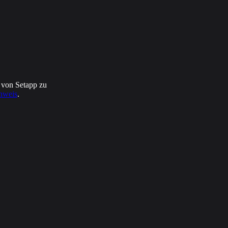
s von Setapp zu
nweis
.