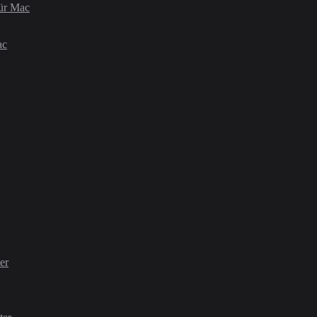
für Mac
ac
er