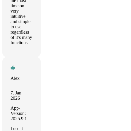
the most
time on.
very
intuitive
and simple
to use,
regardless
of it’s many
functions
Alex
7. Jan.
2026
App-
Version:
2025.9.1
I use it