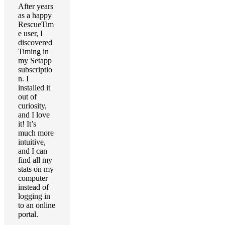
After years
as a happy
RescueTim
e user, I
discovered
Timing in
my Setapp
subscriptio
n. I
installed it
out of
curiosity,
and I love
it! It’s
much more
intuitive,
and I can
find all my
stats on my
computer
instead of
logging in
to an online
portal.