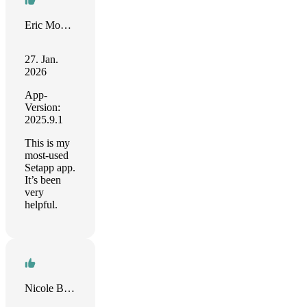
Eric Mockensturm
27. Jan.
2026
App-
Version:
2025.9.1
This is my
most-used
Setapp app.
It’s been
very
helpful.
Nicole Belhumeur