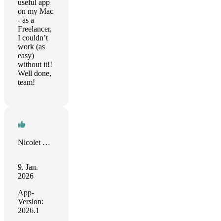
useful app
on my Mac
- as a
Freelancer,
I couldn’t
work (as
easy)
without it!!
Well done,
team!
Nicolet Groen
9. Jan.
2026
App-
Version:
2026.1