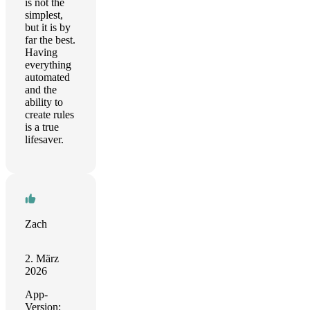
is not the
simplest,
but it is by
far the best.
Having
everything
automated
and the
ability to
create rules
is a true
lifesaver.
Zach
2. März
2026
App-
Version: