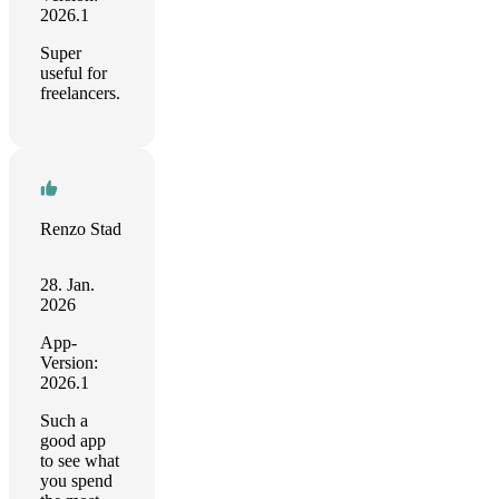
2026.1
Super
useful for
freelancers.
Renzo Stad
28. Jan.
2026
App-
Version:
2026.1
Such a
good app
to see what
you spend