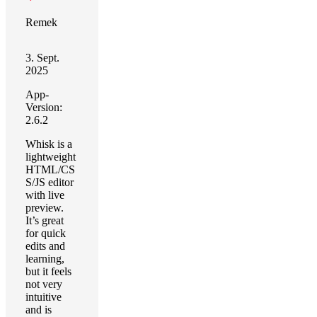
Remek
3. Sept.
2025
App-
Version:
2.6.2
Whisk is a
lightweight
HTML/CS
S/JS editor
with live
preview.
It’s great
for quick
edits and
learning,
but it feels
not very
intuitive
and is