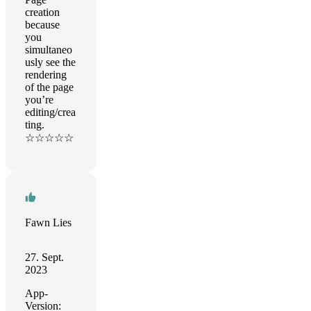
creation
because
you
simultaneo
usly see the
rendering
of the page
you’re
editing/crea
ting.
☆☆☆☆☆
Fawn Lies
27. Sept.
2023
App-
Version: