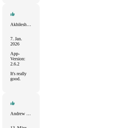
Akhilesh Kumar
7. Jan.
2026
App-
Version:
2.6.2
It's really
good.
Andrew Elsasser
13. März