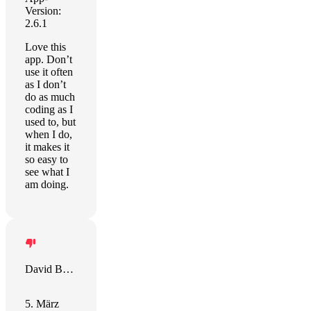
Version:
2.6.1
Love this
app. Don’t
use it often
as I don’t
do as much
coding as I
used to, but
when I do,
it makes it
so easy to
see what I
am doing.
David Barrick
5. März