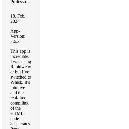
Professor Teplow
18. Feb.
2024
App-
Version:
2.6.2
This app is
incredible.
I was using
Rapidweav
er but I’ve
switched to
Whisk. It’s
intuitive
and the
real-time
compiling
of the
HTML
code
accelerates
Page