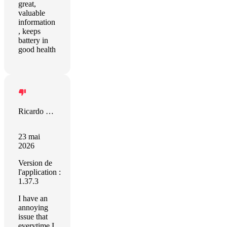
great,
valuable
information
, keeps
battery in
good health
Ricardo Lopez
23 mai
2026
Version de
l'application :
1.37.3
I have an
annoying
issue that
everytime I