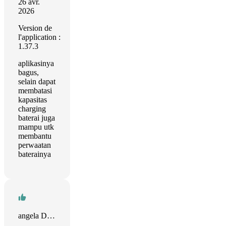
26 avr.
2026
Version de
l'application :
1.37.3
aplikasinya
bagus,
selain dapat
membatasi
kapasitas
charging
baterai juga
mampu utk
membantu
perwaatan
baterainya
angela D Williams