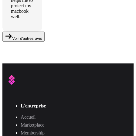
helps me to
protect my
macbook
well.
Voir d'autres avis
L'entreprise
Accueil
Marketplace
Membership