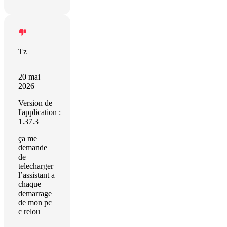
Tz
20 mai
2026
Version de
l'application :
1.37.3
ça me
demande
de
telecharger
l’assistant a
chaque
demarrage
de mon pc
c relou