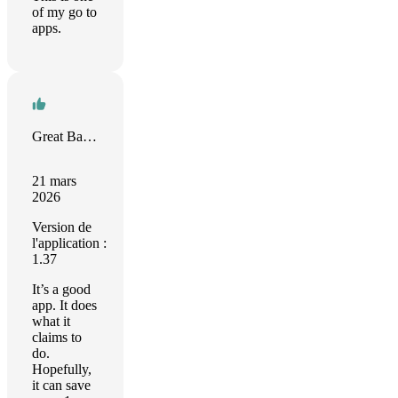
of my go to
apps.
Great Battery App!
21 mars
2026
Version de
l'application :
1.37
It’s a good
app. It does
what it
claims to
do.
Hopefully,
it can save