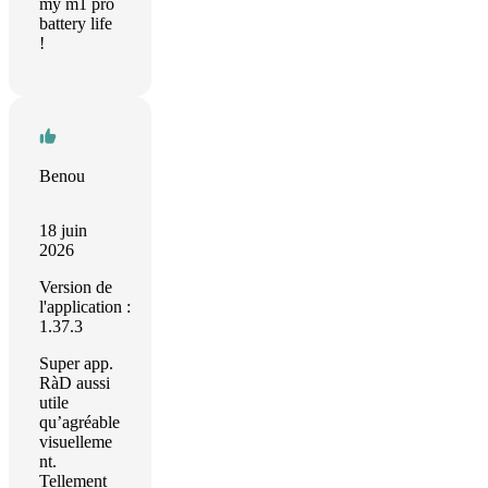
my m1 pro
battery life
!
Benou
18 juin
2026
Version de
l'application :
1.37.3
Super app.
RàD aussi
utile
qu’agréable
visuelleme
nt.
Tellement