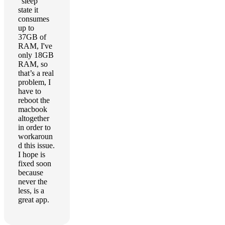
"sleep"
state it
consumes
up to
37GB of
RAM, I've
only 18GB
RAM, so
that’s a real
problem, I
have to
reboot the
macbook
altogether
in order to
workaroun
d this issue.
I hope is
fixed soon
because
never the
less, is a
great app.