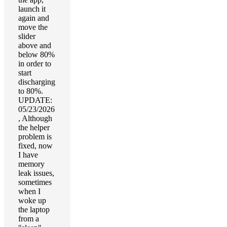
launch it
again and
move the
slider
above and
below 80%
in order to
start
discharging
to 80%.
UPDATE:
05/23/2026
, Although
the helper
problem is
fixed, now
I have
memory
leak issues,
sometimes
when I
woke up
the laptop
from a