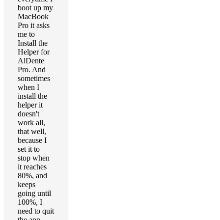
boot up my
MacBook
Pro it asks
me to
Install the
Helper for
AlDente
Pro. And
sometimes
when I
install the
helper it
doesn't
work all,
that well,
because I
set it to
stop when
it reaches
80%, and
keeps
going until
100%, I
need to quit
the app,