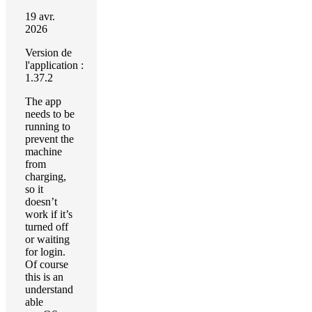
19 avr.
2026
Version de
l'application :
1.37.2
The app
needs to be
running to
prevent the
machine
from
charging,
so it
doesn’t
work if it’s
turned off
or waiting
for login.
Of course
this is an
understand
able