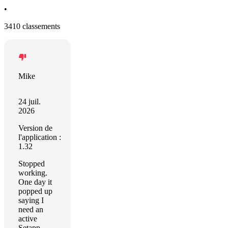
•
3410 classements
Mike
24 juil.
2026
Version de
l'application :
1.32
Stopped
working.
One day it
popped up
saying I
need an
active
Setapp