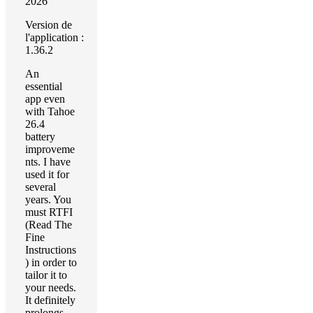
2026
Version de
l'application :
1.36.2
An
essential
app even
with Tahoe
26.4
battery
improveme
nts. I have
used it for
several
years. You
must RTFI
(Read The
Fine
Instructions
) in order to
tailor it to
your needs.
It definitely
prolongs