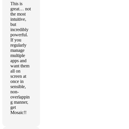
This is
great… not
the most
intuitive,
but
incredibly
powerful.
If you
regularly
manage
multiple
apps and
want them
all on
screen at
once in
sensible,
non-
overlappin
g manner,
get
Mosaic!!