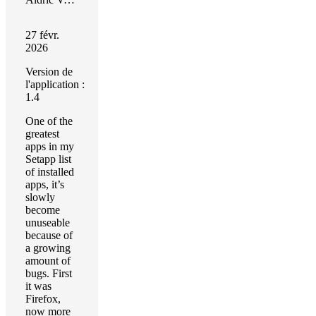
27 févr.
2026
Version de
l'application :
1.4
One of the
greatest
apps in my
Setapp list
of installed
apps, it’s
slowly
become
unuseable
because of
a growing
amount of
bugs. First
it was
Firefox,
now more