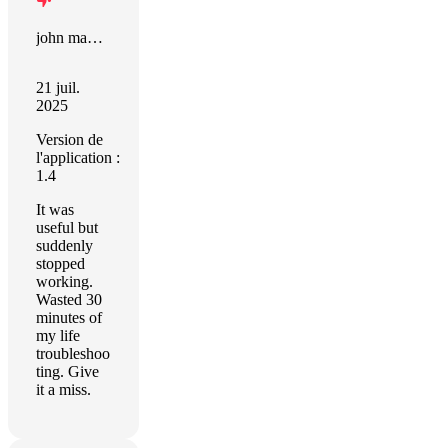
john manjiro
21 juil.
2025
Version de
l'application :
1.4
It was
useful but
suddenly
stopped
working.
Wasted 30
minutes of
my life
troubleshoo
ting. Give
it a miss.