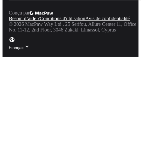
Conçu par
Besoin d’aide ?
Conditions d'utilisation
Avis de confidentialité
©
2026
MacPaw Way Ltd., 25 Serifou, Allure Center 11, Office
No. 11-12, 2nd Floor, 3046 Zakaki, Limassol, Cyprus
Français