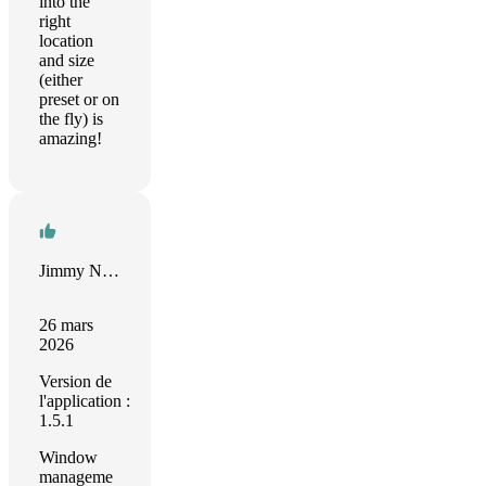
into the
right
location
and size
(either
preset or on
the fly) is
amazing!
Jimmy Norton
26 mars
2026
Version de
l'application :
1.5.1
Window
manageme