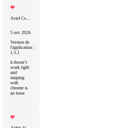
Aviel Csengeri
5 avr. 2026
Version de
l'application :
1.5.1
it doesn’t
work right
and
snaping
with
chrome is
an issue
Aldric VAN GAVER