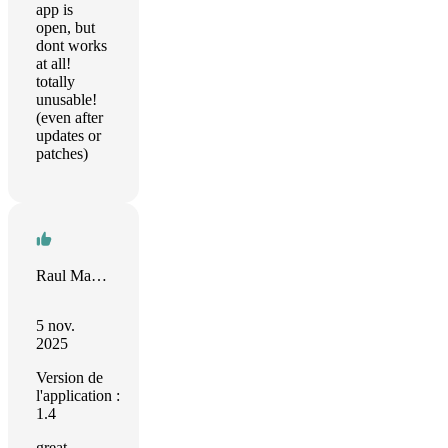
app is
open, but
dont works
at all!
totally
unusable!
(even after
updates or
patches)
Raul Martinez
5 nov.
2025
Version de
l'application :
1.4
great