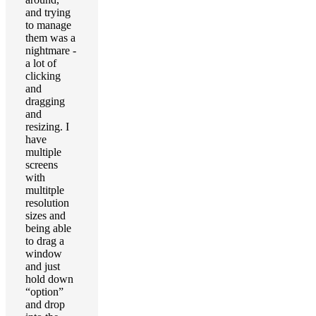
and trying
to manage
them was a
nightmare -
a lot of
clicking
and
dragging
and
resizing. I
have
multiple
screens
with
multitple
resolution
sizes and
being able
to drag a
window
and just
hold down
“option”
and drop