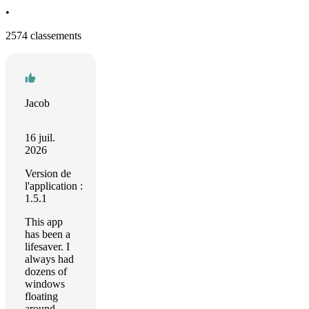
•
2574 classements
Jacob
16 juil.
2026
Version de
l'application :
1.5.1
This app
has been a
lifesaver. I
always had
dozens of
windows
floating
around,