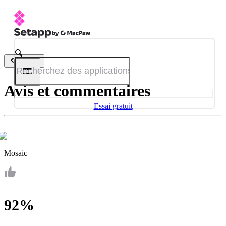
Retour
Avis et commentaires
Essai gratuit
Mosaic
92%