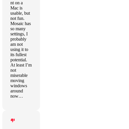
nt on a
Mac is
usable, but
not fun.
Mosaic has
so many
settings, I
probably
am not
using it to
its fullest
potential.
At least I’m
not
miserable
moving
windows
around
now…