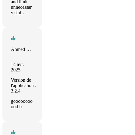
and limit
unnecessar
y stuff.
Ahmed Mohamed
14 avr.
2025
Version de
l'application :
3.2.4
goooooooo
ood b