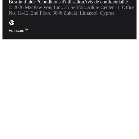
Besoin d’aide ?
Conditions d'utilisation
Avis de confidentialité
©
2026
MacPaw Way Ltd., 25 Serifou, Allure Center 11, Office
No. 11-12, 2nd Floor, 3046 Zakaki, Limassol, Cyprus
Français