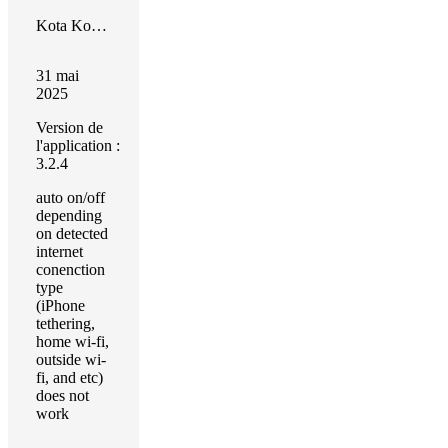
Kota Kobayashi
31 mai
2025
Version de
l'application :
3.2.4
auto on/off
depending
on detected
internet
conenction
type
(iPhone
tethering,
home wi-fi,
outside wi-
fi, and etc)
does not
work