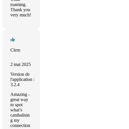
roaming.
Thank you
very much!
Clem
2 mai 2025
Version de
l'application :
3.2.4
Amazing -
great way
to spot
what’s
canibalisin
g my
connection