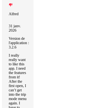
Alfred
31 janv.
2026
Version de
l'application :
3.2.6
I really
really want
to like this
app. I need
the features
from it!
After the
first open, I
can’t get
into the trip
mode menu
again. I
have to