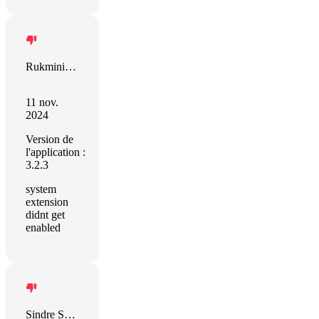
Rukmini Mohana
11 nov.
2024
Version de
l'application :
3.2.3
system
extension
didnt get
enabled
Sindre Sorhus