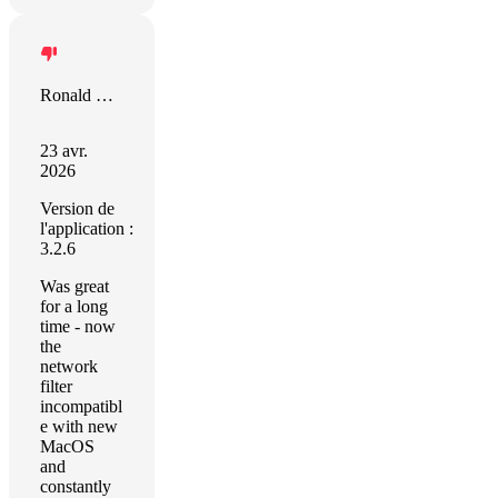
Ronald Rump
23 avr.
2026
Version de
l'application :
3.2.6
Was great
for a long
time - now
the
network
filter
incompatibl
e with new
MacOS
and
constantly