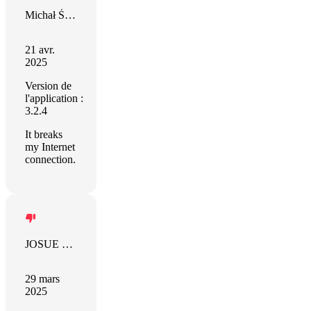
Michał Śnieżyński
21 avr.
2025
Version de
l'application :
3.2.4
It breaks
my Internet
connection.
JOSUE DAVID
29 mars
2025