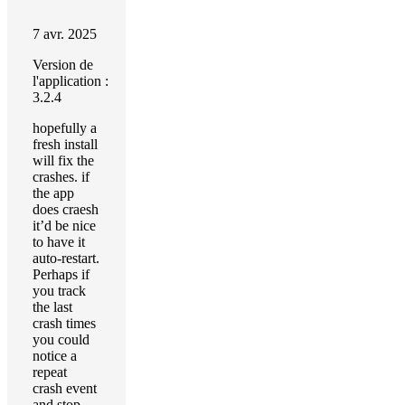
7 avr. 2025
Version de
l'application :
3.2.4
hopefully a
fresh install
will fix the
crashes. if
the app
does craesh
it’d be nice
to have it
auto-restart.
Perhaps if
you track
the last
crash times
you could
notice a
repeat
crash event
and stop