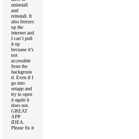
uninstall
and
reinstall. It
also freezes
up the
internet and
I can’t pull
it up
becuase it’s
not
accessible
from the
backgroun
d. Even if I
go into
setapp and
try to open
it again it
does not.
GREAT
APP
IDEA.
Please fix it