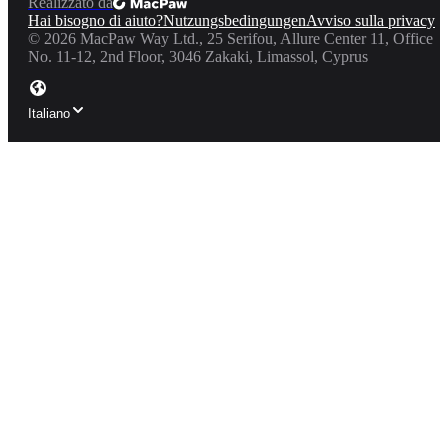
Realizzato da
Hai bisogno di aiuto?
Nutzungsbedingungen
Avviso sulla privacy
©
2026
MacPaw Way Ltd., 25 Serifou, Allure Center 11, Office
No. 11-12, 2nd Floor, 3046 Zakaki, Limassol, Cyprus
Italiano