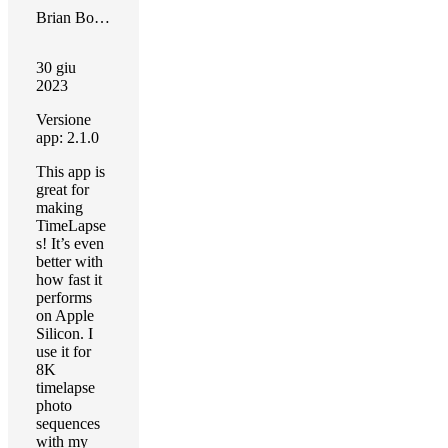
Brian Botterill
30 giu
2023
Versione
app: 2.1.0
This app is
great for
making
TimeLapse
s! It’s even
better with
how fast it
performs
on Apple
Silicon. I
use it for
8K
timelapse
photo
sequences
with my