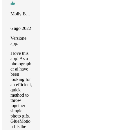
Molly Bermea
6 ago 2022
Versione
app:
I love this
app! As a
photograph
er ai have
been
looking for
an efficient,
quick
method to
throw
together
simple
photo gifs.
GlueMotio
n fits the