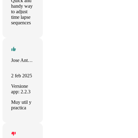
Quick and
handy way
to adjust
time lapse
sequences
Jose Antonio Triviño Sanchez
2 feb 2025
Versione
app: 2.2.3
Muy util y
practica