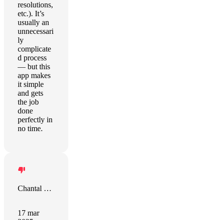
resolutions,
etc.). It’s
usually an
unnecessari
ly
complicate
d process
— but this
app makes
it simple
and gets
the job
done
perfectly in
no time.
Chantal Gibson
17 mar