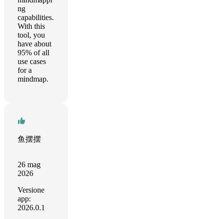
ng
capabilities.
With this
tool, you
have about
95% of all
use cases
for a
mindmap.
鱼摆摆
26 mag
2026
Versione
app:
2026.0.1