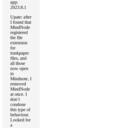
app:
2023.8.1
Upate: after
I found that
MindNode
registered
the file
extension
for
traskpaper
files, and
all those
now open
in
Mindnote, I
removed
MindNode
at once. I
don’t
condone
this type of
behaviour.
Looked for
a