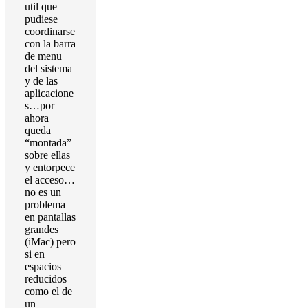
util que
pudiese
coordinarse
con la barra
de menu
del sistema
y de las
aplicacione
s…por
ahora
queda
“montada”
sobre ellas
y entorpece
el acceso…
no es un
problema
en pantallas
grandes
(iMac) pero
si en
espacios
reducidos
como el de
un