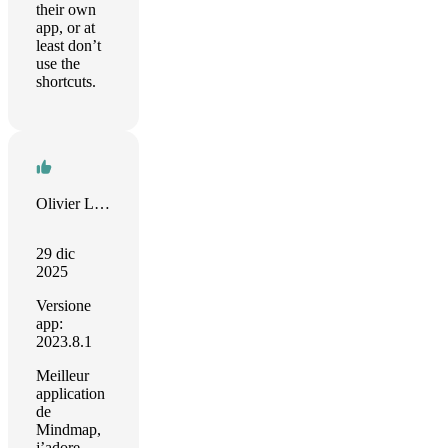
their own
app, or at
least don’t
use the
shortcuts.
Olivier Leyronnas
29 dic
2025
Versione
app:
2023.8.1
Meilleur
application
de
Mindmap,
j’adore