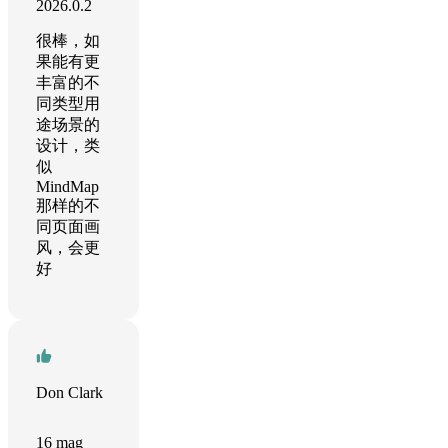
2026.0.2
很棒，如
果能有更
丰富的不
同类型用
途场景的
设计，类
似
MindMap
那样的不
同页面画
风，会更
好
Don Clark
16 mag