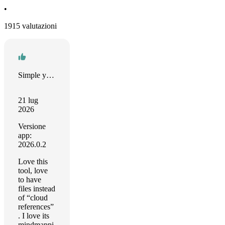
•
1915 valutazioni
Simple yet effective
21 lug
2026
Versione
app:
2026.0.2
Love this
tool, love
to have
files instead
of “cloud
references”
. I love its
mindmappi