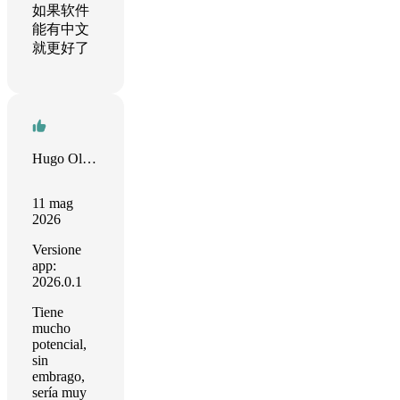
如果软件
能有中文
就更好了
Hugo Olguin
11 mag
2026
Versione
app:
2026.0.1
Tiene
mucho
potencial,
sin
embrago,
sería muy