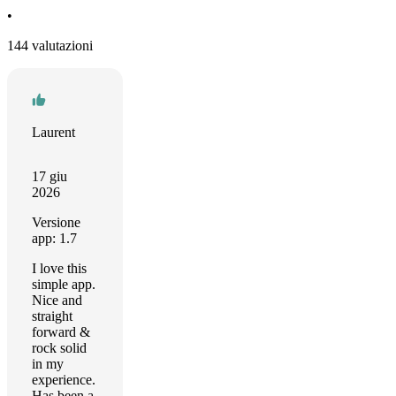
•
144 valutazioni
Laurent
17 giu
2026
Versione
app: 1.7
I love this
simple app.
Nice and
straight
forward &
rock solid
in my
experience.
Has been a