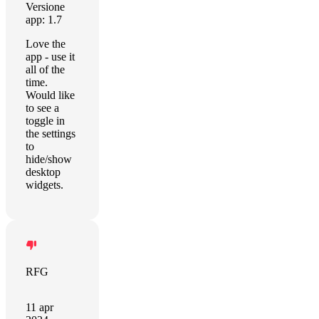
Versione
app: 1.7
Love the
app - use it
all of the
time.
Would like
to see a
toggle in
the settings
to
hide/show
desktop
widgets.
RFG
11 apr