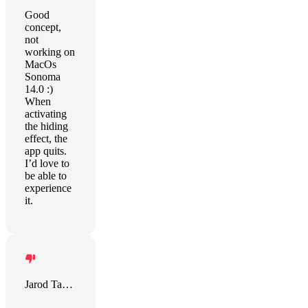
Good
concept,
not
working on
MacOs
Sonoma
14.0 :)
When
activating
the hiding
effect, the
app quits.
I’d love to
be able to
experience
it.
Jarod Taylor