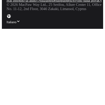
Hai bisogno di aiuto?
Nutzungsbedingungen
Avviso sulla privacy
©
2026
MacPaw Way Ltd., 25 Serifou, Allure Center 11, Office
No. 11-12, 2nd Floor, 3046 Zakaki, Limassol, Cyprus
Italiano