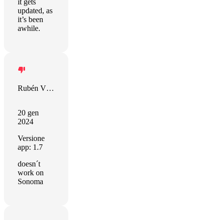
it gets
updated, as
it’s been
awhile.
Rubén Vázquez
20 gen
2024
Versione
app: 1.7
doesn´t
work on
Sonoma