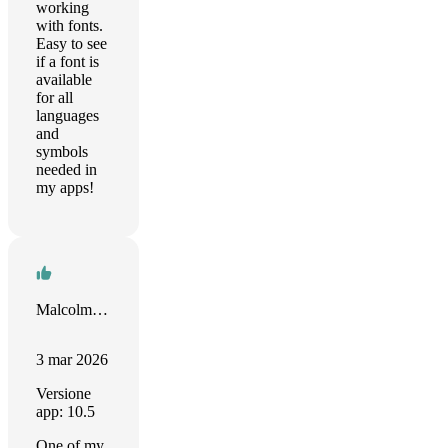
working
with fonts.
Easy to see
if a font is
available
for all
languages
and
symbols
needed in
my apps!
Malcolm Broderick
3 mar 2026
Versione
app: 10.5
One of my