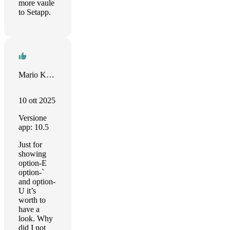
more vaule
to Setapp.
Mario Kreeft
10 ott 2025
Versione
app: 10.5
Just for
showing
option-E
option-`
and option-
U it’s
worth to
have a
look. Why
did I not