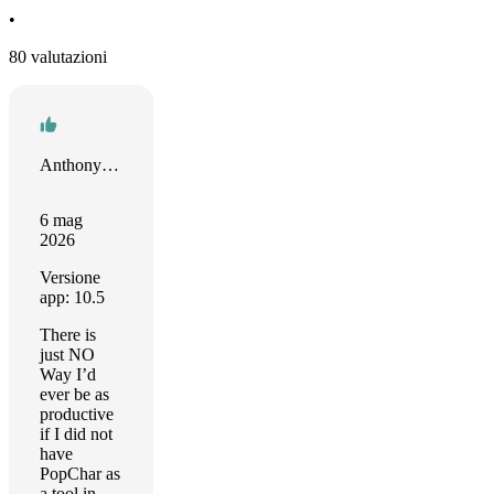
•
80 valutazioni
Anthony Harmon
6 mag
2026
Versione
app: 10.5
There is
just NO
Way I’d
ever be as
productive
if I did not
have
PopChar as
a tool in