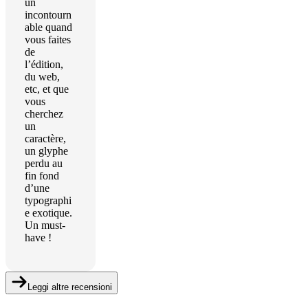
un
incontourn
able quand
vous faites
de
l’édition,
du web,
etc, et que
vous
cherchez
un
caractère,
un glyphe
perdu au
fin fond
d’une
typographi
e exotique.
Un must-
have !
Leggi altre recensioni