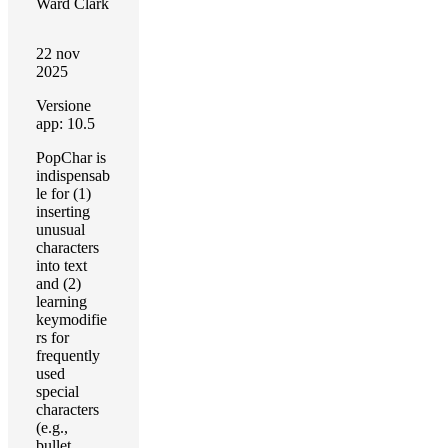
Ward Clark
22 nov
2025
Versione
app: 10.5
PopChar is
indispensab
le for (1)
inserting
unusual
characters
into text
and (2)
learning
keymodifie
rs for
frequently
used
special
characters
(e.g.,
bullet,