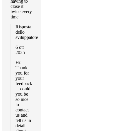
having to
close it
twice every
time.
Risposta
dello
sviluppatore
6 ott
2025
Hi!
Thank
you for
your
feedback
... could
you be
so nice
to
contact
us and
tell us in
detail
about