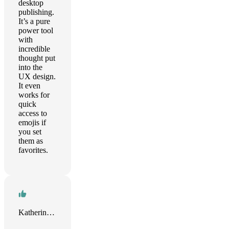
desktop
publishing.
It’s a pure
power tool
with
incredible
thought put
into the
UX design.
It even
works for
quick
access to
emojis if
you set
them as
favorites.
Katherine Wakefield