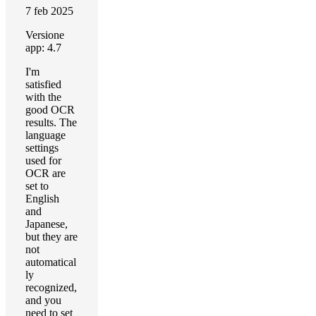
7 feb 2025
Versione
app: 4.7
I'm
satisfied
with the
good OCR
results. The
language
settings
used for
OCR are
set to
English
and
Japanese,
but they are
not
automatical
ly
recognized,
and you
need to set