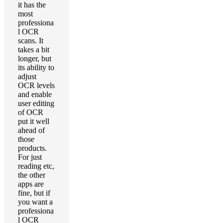
it has the
most
professiona
l OCR
scans. It
takes a bit
longer, but
its ability to
adjust
OCR levels
and enable
user editing
of OCR
put it well
ahead of
those
products.
For just
reading etc,
the other
apps are
fine, but if
you want a
professiona
l OCR