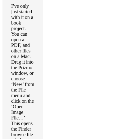
I’ve only
just started
with it on a
book
project.
You can
open a
PDF, and
other files
on a Mac.
Drag it into
the Prizmo
window, or
choose
‘New’ from
the File
menu and
click on the
‘Open
Image
File…’
This opens
the Finder
browse file