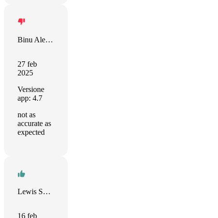
Binu Alexander
27 feb
2025
Versione
app: 4.7
not as
accurate as
expected
Lewis Smith
16 feb