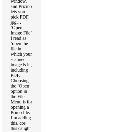
window,
and Prizmo
lets you
pick PDF,
jpg…
‘Open
Image File’
I read as
‘open the
file in
which your
scanned
image is in,
including
PDF.
Choosing
the ‘Open’
option in
the File
Menu is for
opening a
Primo file.
I’m adding
this, cos
this caught