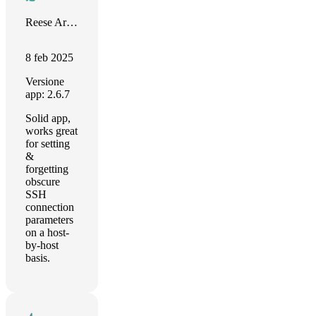
Reese Armstrong
8 feb 2025
Versione
app: 2.6.7
Solid app,
works great
for setting
&
forgetting
obscure
SSH
connection
parameters
on a host-
by-host
basis.