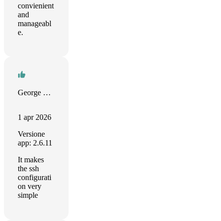
convienient
and
manageabl
e.
George Nazarey
1 apr 2026
Versione
app: 2.6.11
It makes
the ssh
configurati
on very
simple