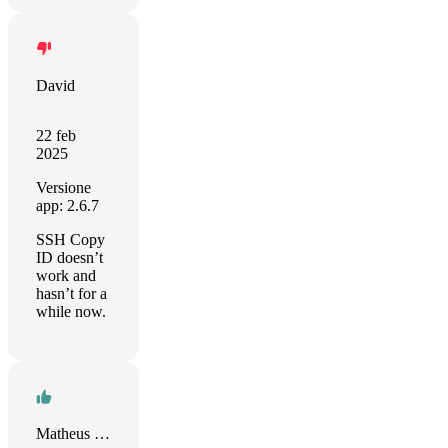
David
22 feb
2025
Versione
app: 2.6.7
SSH Copy
ID doesn’t
work and
hasn’t for a
while now.
Matheus Skowronski