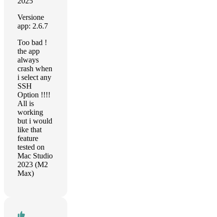
2025
Versione
app: 2.6.7
Too bad !
the app
always
crash when
i select any
SSH
Option !!!!
All is
working
but i would
like that
feature
tested on
Mac Studio
2023 (M2
Max)