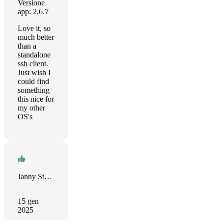
Versione
app: 2.6.7
Love it, so
much better
than a
standalone
ssh client.
Just wish I
could find
something
this nice for
my other
OS's
Janny Stamenov
15 gen
2025