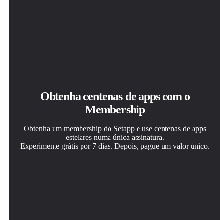
Obtenha centenas de apps com o
Membership
Obtenha um membership do Setapp e use centenas de apps
estelares numa única assinatura.
Experimente grátis por 7 dias. Depois, pague um valor único.
Instale o Setapp no Mac
Obtenha o app que chamou sua atenção
Escolha uma assinatura
Explore apps para Mac, iOS e web. Encontre formas
Aquele app especial está esperando você no Setapp.
Um ou mais apps com um membership do Setapp.
fáceis de lidar com as tarefas do dia a dia.
Instale‑o com um clique.
Obtenha os apps que você quer.